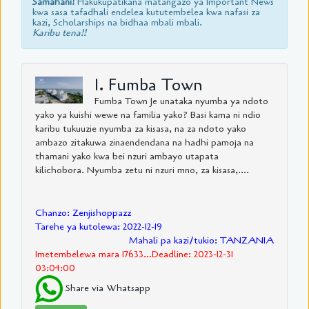
Samahani!
Hakukupatikana matangazo ya Important News
kwa sasa tafadhali endelea kututembelea kwa nafasi za
kazi, Scholarships na bidhaa mbali mbali.
Karibu tena!!
1. Fumba Town
Fumba Town Je unataka nyumba ya ndoto
yako ya kuishi wewe na familia yako? Basi kama ni ndio
karibu tukuuzie nyumba za kisasa, na za ndoto yako
ambazo zitakuwa zinaendendana na hadhi pamoja na
thamani yako kwa bei nzuri ambayo utapata
kilichobora. Nyumba zetu ni nzuri mno, za kisasa,....
Chanzo: Zenjishoppazz
Tarehe ya kutolewa: 2022-12-19
Mahali pa kazi/tukio: TANZANIA
Imetembelewa mara 17633...Deadline: 2023-12-31
03:04:00
Share via Whatsapp