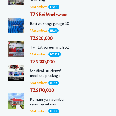
Matembezi
125521
TZS Bei Maelewano
Bati za rangi gauge 30
Matembezi
113231
TZS 20,000
Tv flat screen inch 32
Matembezi
103832
TZS 380,000
Medical students'
medical package
Matembezi
87712
TZS 170,000
Ramani ya nyumba
vyumba vitano
Matembezi
87319