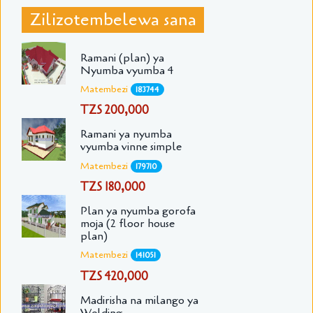
Zilizotembelewa sana
Ramani (plan) ya
Nyumba vyumba 4
Matembezi
183744
TZS 200,000
Ramani ya nyumba
vyumba vinne simple
Matembezi
179710
TZS 180,000
Plan ya nyumba gorofa
moja (2 floor house
plan)
Matembezi
141051
TZS 420,000
Madirisha na milango ya
Welding