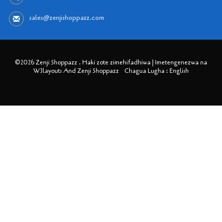
sales@zenjishoppazz.com
©2026 Zenji Shoppazz . Haki zote zimehifadhiwa | Imetengenezwa na
W3layouts And Zenji Shoppazz
Chagua Lugha : English