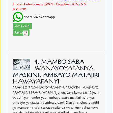
Imetembelewa mara 15069...Deadline: 2022-12-22
12:00:00
Share via Whatsapp
Soma Zaidi
Pakua
4. MAMBO SABA
WANAYOYAFANYA
MASKINI, AMBAYO MATAJIRI
HAWAYAFANYI
MAMBO 7 WANAYOYAFANYA MASKINI, AMBAYO
MATAJIRI HAWAYAFANYI Je, unataka kuwa tajiri? Je, ni
baadhi ya mambo yapi ambayo watu maskini hufanya
ambayo yanazuia maendeleo yao? Dan anafichua baadhi
ya mambo na tabia zinazowafanya watu kuendelea kuwa
maskini. Ni mambo gani saba masikini, wanafanya....