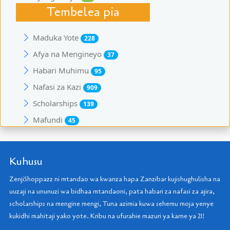
Tembelea pia
Maduka Yote
228
Afya na Mengineyo
37
Habari Muhimu
95
Nafasi za Kazi
909
Scholarships
139
Mafundi
45
Kuhusu
ZenjiShoppazz ni mtandao wa kwanza hapa Zanzibar kujishughulisha na
uuzaji na ununuzi wa bidhaa mtandaoni, pata habari za nafasi za ajira,
scholarships na mengine mengi, Tuna azimia kuwa sehemu moja yenye
kukidhi mahitaji yako yote. Kribu na ufurahie mazuri ya karne ya 21!