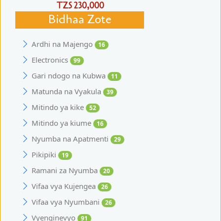
TZS 230,000
Bidhaa Zote
Ardhi na Majengo
16
Electronics
99
Gari ndogo na Kubwa
11
Matunda na Vyakula
39
Mitindo ya kike
52
Mitindo ya kiume
16
Nyumba na Apatmenti
29
Pikipiki
19
Ramani za Nyumba
20
Vifaa vya Kujengea
26
Vifaa vya Nyumbani
26
Vyenginevyo
91