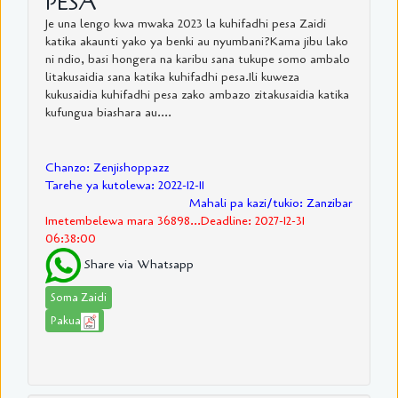
PESA
Je una lengo kwa mwaka 2023 la kuhifadhi pesa Zaidi
katika akaunti yako ya benki au nyumbani?Kama jibu lako
ni ndio, basi hongera na karibu sana tukupe somo ambalo
litakusaidia sana katika kuhifadhi pesa.Ili kuweza
kukusaidia kuhifadhi pesa zako ambazo zitakusaidia katika
kufungua biashara au....
Chanzo: Zenjishoppazz
Tarehe ya kutolewa: 2022-12-11
Mahali pa kazi/tukio: Zanzibar
Imetembelewa mara 36898...Deadline: 2027-12-31
06:38:00
Share via Whatsapp
Soma Zaidi
Pakua