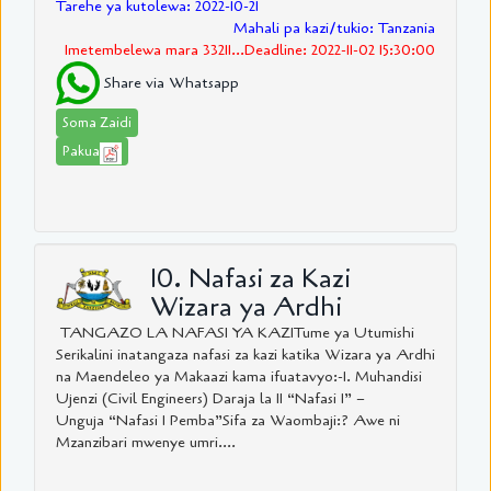
Tarehe ya kutolewa: 2022-10-21
Mahali pa kazi/tukio: Tanzania
Imetembelewa mara 33211...Deadline: 2022-11-02 15:30:00
Share via Whatsapp
Soma Zaidi
Pakua
10. Nafasi za Kazi
Wizara ya Ardhi
TANGAZO LA NAFASI YA KAZITume ya Utumishi
Serikalini inatangaza nafasi za kazi katika Wizara ya Ardhi
na Maendeleo ya Makaazi kama ifuatavyo:-1. Muhandisi
Ujenzi (Civil Engineers) Daraja la II “Nafasi 1” –
Unguja “Nafasi 1 Pemba”Sifa za Waombaji:? Awe ni
Mzanzibari mwenye umri....