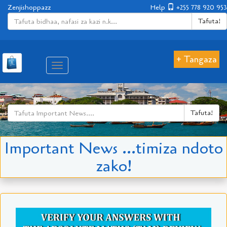
Zenjishoppazz
Help
+255 778 920 953
Tafuta!
+ Tangaza
Aina
ya
matembezi
Tafuta!
Important News ...timiza ndoto
zako!