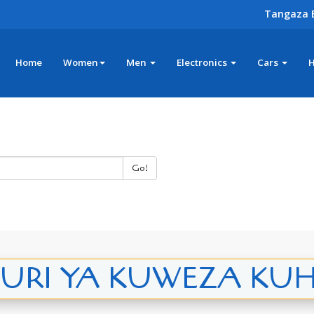
Tangaza 
Home
Women
Men
Electronics
Cars
Go!
RI YA KUWEZA KUHI