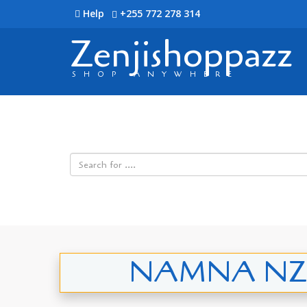
Help
+255 772 278 314
Zenjishoppazz
SHOP ANYWHERE
NAMNA NZU