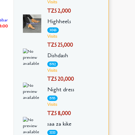
Visits
TZS 2,000
ibar
Highheels
38:00
3065
Visits
TZS 25,000
Dishdash
1592
Visits
TZS 20,000
Night dress
1595
Visits
TZS 8,000
saa za kike
3333