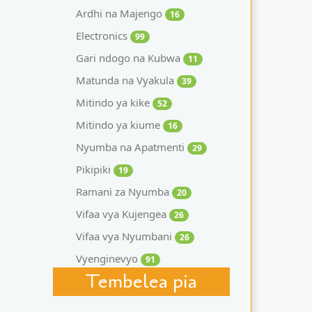
Ardhi na Majengo
16
Electronics
99
Gari ndogo na Kubwa
11
Matunda na Vyakula
39
Mitindo ya kike
52
Mitindo ya kiume
16
Nyumba na Apatmenti
29
Pikipiki
19
Ramani za Nyumba
20
Vifaa vya Kujengea
26
Vifaa vya Nyumbani
26
Vyenginevyo
91
Tembelea pia