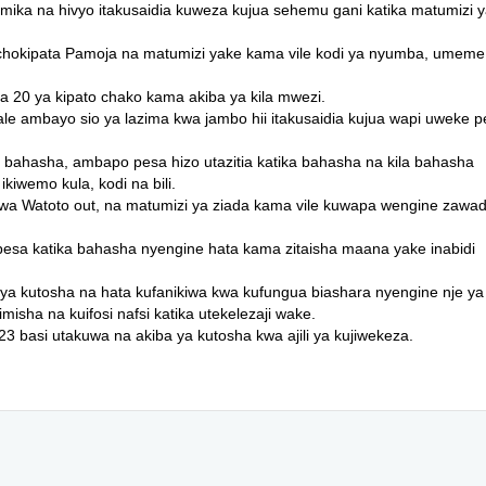
potumika na hivyo itakusaidia kuweza kujua sehemu gani katika matumizi 
nachokipata Pamoja na matumizi yake kama vile kodi ya nyumba, umeme
ia 20 ya kipato chako kama akiba ya kila mwezi.
ale ambayo sio ya lazima kwa jambo hii itakusaidia kujua wapi uweke 
bahasha, ambapo pesa hizo utazitia katika bahasha na kila bahasha
kiwemo kula, kodi na bili.
owa Watoto out, na matumizi ya ziada kama vile kuwapa wengine zawad
pesa katika bahasha nyengine hata kama zitaisha maana yake inabidi
 ya kutosha na hata kufanikiwa kwa kufungua biashara nyengine nje ya
zimisha na kuifosi nafsi katika utekelezaji wake.
3 basi utakuwa na akiba ya kutosha kwa ajili ya kujiwekeza.