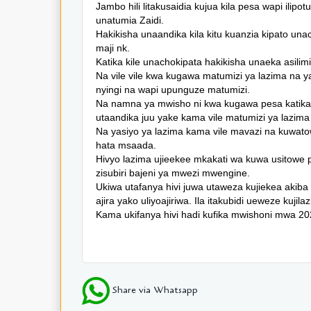
Jambo hili litakusaidia kujua kila pesa wapi ili
unatumia Zaidi.
Hakikisha unaandika kila kitu kuanzia kipato u
maji nk.
Katika kile unachokipata hakikisha unaeka asilim
Na vile vile kwa kugawa matumizi ya lazima na y
nyingi na wapi upunguze matumizi.
Na namna ya mwisho ni kwa kugawa pesa katika 
utaandika juu yake kama vile matumizi ya lazima i
Na yasiyo ya lazima kama vile mavazi na kuwat
hata msaada.
Hivyo lazima ujieekee mkakati wa kuwa usitowe 
zisubiri bajeni ya mwezi mwengine.
Ukiwa utafanya hivi juwa utaweza kujiekea akiba
ajira yako uliyoajiriwa. Ila itakubidi ueweze kujila
Kama ukifanya hivi hadi kufika mwishoni mwa 202
Share via Whatsapp