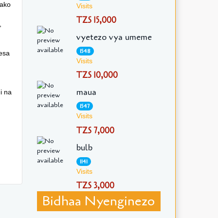
yako
Visits
TZS 15,000
,
vyetezo vya umeme
1548
pesa
Visits
TZS 10,000
maua
i na
1547
Visits
TZS 7,000
bulb
1141
Visits
TZS 3,000
Bidhaa Nyenginezo