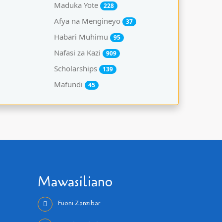
Maduka Yote
228
Afya na Mengineyo
37
Habari Muhimu
95
Nafasi za Kazi
909
Scholarships
139
Mafundi
45
Mawasiliano
Fuoni Zanzibar