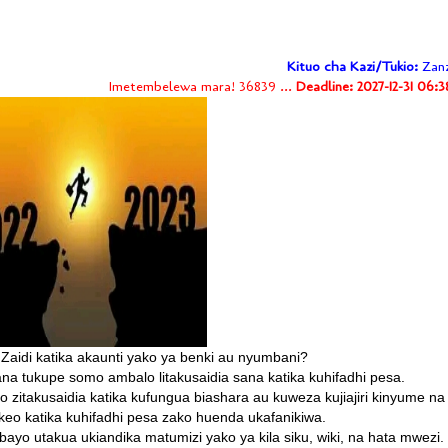
Kituo cha Kazi/Tukio:
Zanz
Imetembelewa mara! 36839 ...
Deadline: 2027-12-31 06:
Zaidi katika akaunti yako ya benki au nyumbani?
ana tukupe somo ambalo litakusaidia sana katika kuhifadhi pesa.
 zitakusaidia katika kufungua biashara au kuweza kujiajiri kinyume na
keo katika kuhifadhi pesa zako huenda ukafanikiwa.
ayo utakua ukiandika matumizi yako ya kila siku, wiki, na hata mwezi.