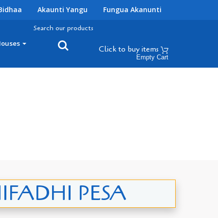
Bidhaa
Akaunti Yangu
Fungua Akanunti
Search our products
Houses
Click to buy
items
Empty Cart
FADHI PESA