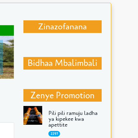
Zinazofanana
Bidhaa Mbalimbali
Zenye Promotion
Pili pili ramuju ladha
ya kipekee kwa
apettite
2297