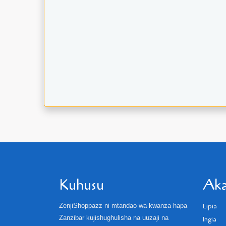
Kuhusu
Aka
ZenjiShoppazz ni mtandao wa kwanza hapa
Lipia
Zanzibar kujishughulisha na uuzaji na
Ingia