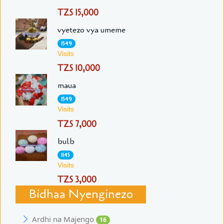
TZS 15,000
vyetezo vya umeme
1549
Visits
TZS 10,000
maua
1549
Visits
TZS 7,000
bulb
1145
Visits
TZS 3,000
Bidhaa Nyenginezo
Ardhi na Majengo
16