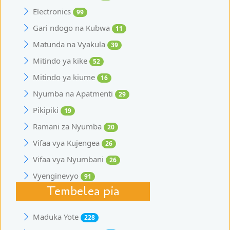
Electronics
99
Gari ndogo na Kubwa
11
Matunda na Vyakula
39
Mitindo ya kike
52
Mitindo ya kiume
16
Nyumba na Apatmenti
29
Pikipiki
19
Ramani za Nyumba
20
Vifaa vya Kujengea
26
Vifaa vya Nyumbani
26
Vyenginevyo
91
Tembelea pia
Maduka Yote
228