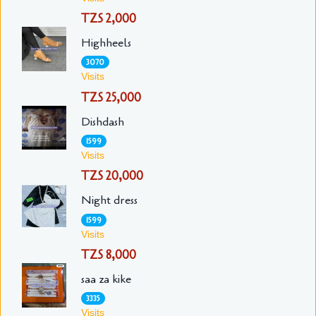
TZS 2,000
Highheels
3070
Visits
TZS 25,000
Dishdash
1599
Visits
TZS 20,000
Night dress
1599
Visits
TZS 8,000
saa za kike
3335
Visits