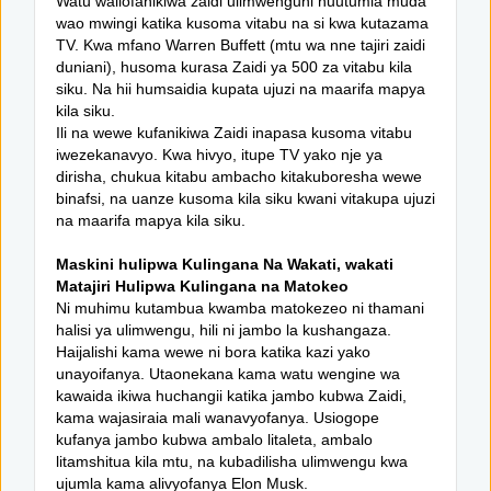
Watu waliofanikiwa zaidi ulimwenguni huutumia muda
wao mwingi katika kusoma vitabu na si kwa kutazama
TV. Kwa mfano Warren Buffett (mtu wa nne tajiri zaidi
duniani), husoma kurasa Zaidi ya 500 za vitabu kila
siku. Na hii humsaidia kupata ujuzi na maarifa mapya
kila siku.
Ili na wewe kufanikiwa Zaidi inapasa kusoma vitabu
iwezekanavyo. Kwa hivyo, itupe TV yako nje ya
dirisha, chukua kitabu ambacho kitakuboresha wewe
binafsi, na uanze kusoma kila siku kwani vitakupa ujuzi
na maarifa mapya kila siku.
Maskini hulipwa Kulingana Na Wakati, wakati
Matajiri Hulipwa Kulingana na Matokeo
Ni muhimu kutambua kwamba matokezeo ni thamani
halisi ya ulimwengu, hili ni jambo la kushangaza.
Haijalishi kama wewe ni bora katika kazi yako
unayoifanya. Utaonekana kama watu wengine wa
kawaida ikiwa huchangii katika jambo kubwa Zaidi,
kama wajasiraia mali wanavyofanya. Usiogope
kufanya jambo kubwa ambalo litaleta, ambalo
litamshitua kila mtu, na kubadilisha ulimwengu kwa
ujumla kama alivyofanya Elon Musk.