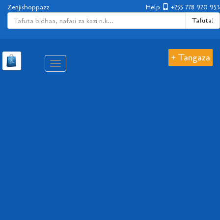
Zenjishoppazz
Help
+255 778 920 953
Tafuta!
+ Tangaza
Aina
ya
matembezi