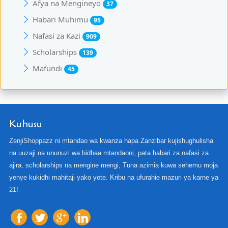
Afya na Mengineyo
37
Habari Muhimu
95
Nafasi za Kazi
909
Scholarships
139
Mafundi
45
Kuhusu
ZenjiShoppazz ni mtandao wa kwanza hapa Zanzibar kujishughulisha
na uuzaji na ununuzi wa bidhaa mtandaoni, pata habari za nafasi za
ajira, scholarships na mengine mengi, Tuna azimia kuwa sehemu moja
yenye kukidhi mahitaji yako yote. Kribu na ufurahie mazuri ya karne ya
21!