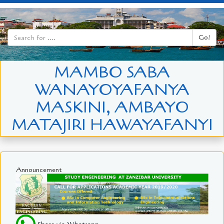
Go!
MAMBO SABA
WANAYOYAFANYA
MASKINI, AMBAYO
MATAJIRI HAWAYAFANYI
Announcement