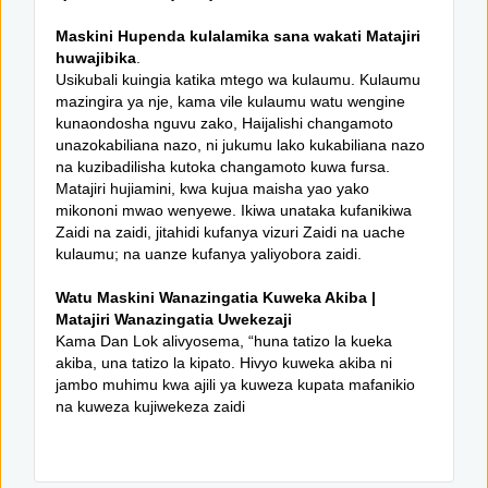
Maskini Hupenda kulalamika sana wakati Matajiri
huwajibika
.
Usikubali kuingia katika mtego wa kulaumu. Kulaumu
mazingira ya nje, kama vile kulaumu watu wengine
kunaondosha nguvu zako, Haijalishi changamoto
unazokabiliana nazo, ni jukumu lako kukabiliana nazo
na kuzibadilisha kutoka changamoto kuwa fursa.
Matajiri hujiamini, kwa kujua maisha yao yako
mikononi mwao wenyewe. Ikiwa unataka kufanikiwa
Zaidi na zaidi, jitahidi kufanya vizuri Zaidi na uache
kulaumu; na uanze kufanya yaliyobora zaidi.
Watu Maskini Wanazingatia Kuweka Akiba |
Matajiri Wanazingatia Uwekezaji
Kama Dan Lok alivyosema, “huna tatizo la kueka
akiba, una tatizo la kipato. Hivyo kuweka akiba ni
jambo muhimu kwa ajili ya kuweza kupata mafanikio
na kuweza kujiwekeza zaidi