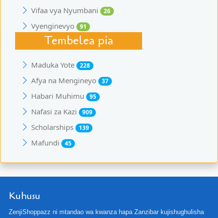
Vifaa vya Nyumbani
26
Vyenginevyo
91
Tembelea pia
Maduka Yote
228
Afya na Mengineyo
37
Habari Muhimu
95
Nafasi za Kazi
909
Scholarships
139
Mafundi
45
Kuhusu
ZenjiShoppazz ni mtandao wa kwanza hapa Zanzibar kujishughulisha