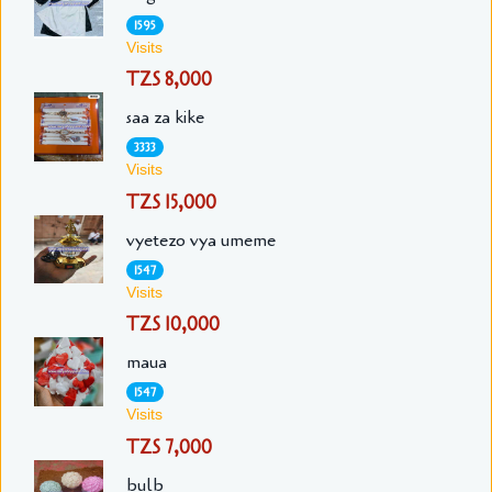
1595
Visits
TZS 8,000
saa za kike
3333
Visits
TZS 15,000
vyetezo vya umeme
1547
Visits
TZS 10,000
maua
1547
Visits
TZS 7,000
bulb