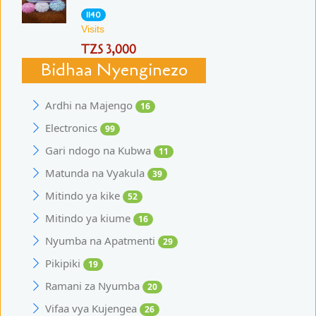
1140
Visits
TZS 3,000
Bidhaa Nyenginezo
Ardhi na Majengo
16
Electronics
99
Gari ndogo na Kubwa
11
Matunda na Vyakula
39
Mitindo ya kike
52
Mitindo ya kiume
16
Nyumba na Apatmenti
29
Pikipiki
19
Ramani za Nyumba
20
Vifaa vya Kujengea
26