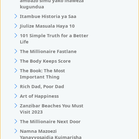
ambazo simu yako inaweza
kugundua
Itambue Historia ya Saa
Jiulize Masuala Haya 10
101 Simple Truth for a Better
Life
The Millionaire Fastlane
The Body Keeps Score
The Book: The Most
Important Thing
Rich Dad, Poor Dad
Art of Happiness
Zanzibar Beaches You Must
Visit 2023
The Millionaire Next Door
Namna Mazoezi
Yanavyosaidia Kuimarisha