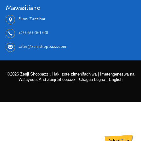
Mawasiliano
Fuoni Zanzibar
+255 655 063 601
sales@zenjishoppazz.com
©2026 Zenji Shoppazz . Haki zote zimehifadhiwa | Imetengenezwa na
W3layouts And Zenji Shoppazz
Chagua Lugha : English