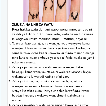
ZIJUE AINA NNE ZA WATU
Kwa ha
kika watu duniani wapo wengi mno, ambao ni
zaiddi ya Bilioni 7.8 duniani kote, watu hawa tunaweza
kuwagawa katika makundi makuu manne, nayo ni
Watu ambao wanajua, na wanajua wao wenyewe kama
wanajua. Hawa ni msomi, kwa hiyo kuwa nao karibu, na
soma kutoka kwao kwani unaweza kujifunza mambo mengi
mno kutoka kwao ambayo yatakua ni faida kwako na jamii
yako kwa ujumla.
Aina ya pili ya watu ni wale ambao wanajua, lakini
hawajijui kama wanajua. Hawa ni wale waliosahau hivyo
wakumbushe ili warudi katika nafasi zao.
Aina ya tatu ya watu, ni wale ambao hawajui, na
wanajua ya kwamba hawajui. Hawa ni wanafunzi au
wenye kutafuta elimu, hivyo endelea kuwafunza kwani
baadae huwenda wakawa wanachuoni wakubwa na
wazuri.
Aina ya mwisho ni wale watu ambao hawajui, na yeye