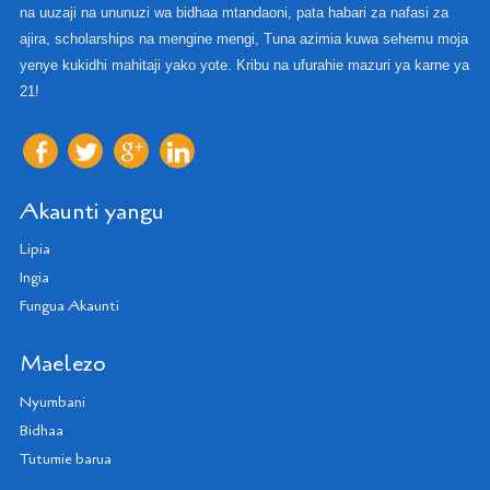
na uuzaji na ununuzi wa bidhaa mtandaoni, pata habari za nafasi za
ajira, scholarships na mengine mengi, Tuna azimia kuwa sehemu moja
yenye kukidhi mahitaji yako yote. Kribu na ufurahie mazuri ya karne ya
21!
Akaunti yangu
Lipia
Ingia
Fungua Akaunti
Maelezo
Nyumbani
Bidhaa
Tutumie barua