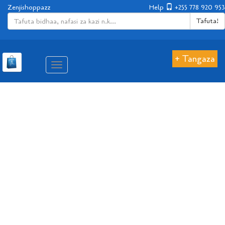
Zenjishoppazz
Help
+255 778 920 953
Tafuta!
+ Tangaza
Aina
ya
matembezi