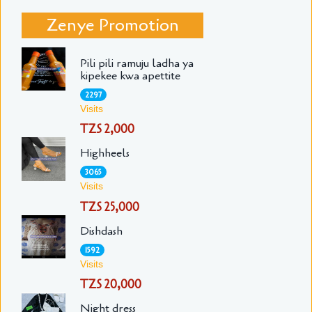
Zenye Promotion
Pili pili ramuju ladha ya
kipekee kwa apettite
2297
Visits
TZS 2,000
Highheels
3065
Visits
TZS 25,000
Dishdash
1592
Visits
TZS 20,000
Night dress