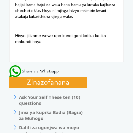
hajijui kama hajui na wala hana hamu ya kutaka kujifunza
chochote kile. Huyu ni mjinga hivyo mkimbie kwani
atakuja kukurithisha ujinga wake.
Hivyo jitizame wewe upo kundi gani katika katika
makundi haya.
Share via Whatsapp
Zinazofanana
Ask Your Self These ten (10)
questions
Jinsi ya kupika Badia (Bagia)
za Muhogo
Dalili za ugonjwa wa moyo