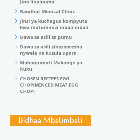
Jino linalouma
Raudhat Medical Clinic
Jinsi ya kuchagua kompyuta
kwa matummizi mbali mbali
Dawa za asili za pumu
Dawa za asili zinazootesha
nywele na kuzuia upara
Mahanjumati Makange ya
Kuku
CHOSEN RECIPES EGG
CHOP(MINCED MEAT EGG
CHOP)
Bidhaa Mbalimbali