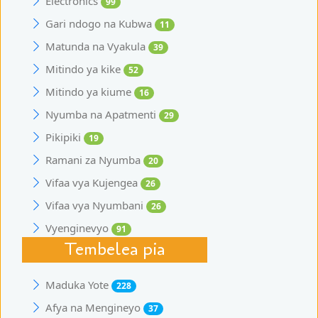
Electronics
99
Gari ndogo na Kubwa
11
Matunda na Vyakula
39
Mitindo ya kike
52
Mitindo ya kiume
16
Nyumba na Apatmenti
29
Pikipiki
19
Ramani za Nyumba
20
Vifaa vya Kujengea
26
Vifaa vya Nyumbani
26
Vyenginevyo
91
Tembelea pia
Maduka Yote
228
Afya na Mengineyo
37