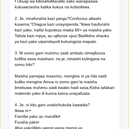
• Ukuaji wa kibinafsiMarafiki zako wanapaswa
kukuwezesha katika kukua na kufanikiwa.
2. Je, ninafurahia kazi yangu?Confucius aliwahi
kusema;"Chagua kazi unayopenda,"Ikiwa haufurahii
kazi yako, haifai kupoteza miaka 60+ ya maisha yako.
Tafuta kazi mpya, au ujifunze ujuzi.Badilisha shauku
ya kazi yako uipendayoili kukuingizia mapato.
3. Ni somo gani muhimu zaidi ambalo nimejifunza
kufikia sasa maishani, na je, ninaishi kulingana na
somo hilo?
Maisha yamejaa masomo, mengine ni ya hila zaidi
kuliko mengine.Amua ni somo gani la maisha
limekuwa muhimu zaidi kwako hadi sasa,Kisha tafakari
matendo yako ili kuona kama unayafuata.
4. Je, ni kitu gani unakichukulia kawaida?
Ikiwa ni:•
Familia yako au marafiki•
Furaha yako•
Afya yakoWatu wengi wana mengi ya