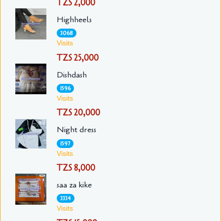
TZS 2,000
Highheels
3068
Visits
TZS 25,000
Dishdash
1596
Visits
TZS 20,000
Night dress
1597
Visits
TZS 8,000
saa za kike
3334
Visits