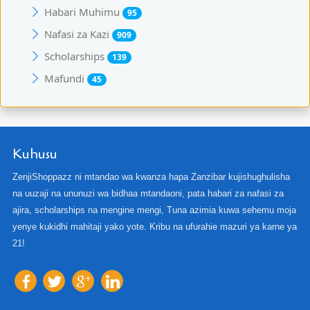
Habari Muhimu
95
Nafasi za Kazi
909
Scholarships
139
Mafundi
45
Kuhusu
ZenjiShoppazz ni mtandao wa kwanza hapa Zanzibar kujishughulisha
na uuzaji na ununuzi wa bidhaa mtandaoni, pata habari za nafasi za
ajira, scholarships na mengine mengi, Tuna azimia kuwa sehemu moja
yenye kukidhi mahitaji yako yote. Kribu na ufurahie mazuri ya karne ya
21!