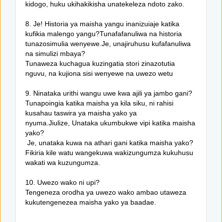
kidogo, huku ukihakikisha unatekeleza ndoto zako.
8. Je! Historia ya maisha yangu inanizuiaje katika
kufikia malengo yangu?Tunafafanuliwa na historia
tunazosimulia wenyewe.Je, unajiruhusu kufafanuliwa
na simulizi mbaya?
Tunaweza kuchagua kuzingatia stori zinazotutia
nguvu, na kujiona sisi wenyewe na uwezo wetu
9. Ninataka urithi wangu uwe kwa ajili ya jambo gani?
Tunapoingia katika maisha ya kila siku, ni rahisi
kusahau taswira ya maisha yako ya
nyuma.Jiulize, Unataka ukumbukwe vipi katika maisha
yako?
Je, unataka kuwa na athari gani katika maisha yako?
Fikiria kile watu wangekuwa wakizungumza kukuhusu
wakati wa kuzungumza.
10. Uwezo wako ni upi?
Tengeneza orodha ya uwezo wako ambao utaweza
kukutengenezea maisha yako ya baadae.