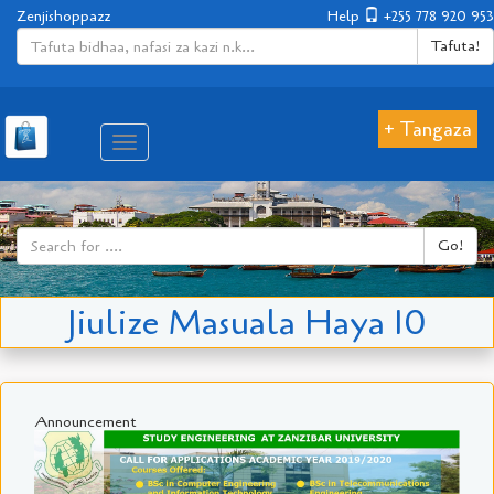
Zenjishoppazz
Help
+255 778 920 953
Tafuta!
+ Tangaza
Aina
ya
matembezi
Go!
Jiulize Masuala Haya 10
Announcement