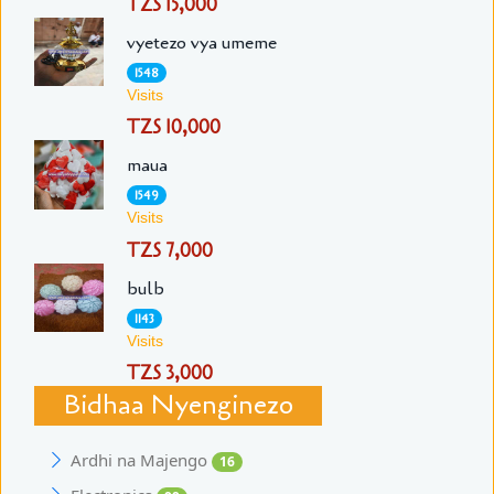
TZS 15,000
vyetezo vya umeme
1548
Visits
TZS 10,000
maua
1549
Visits
TZS 7,000
bulb
1143
Visits
TZS 3,000
Bidhaa Nyenginezo
Ardhi na Majengo
16