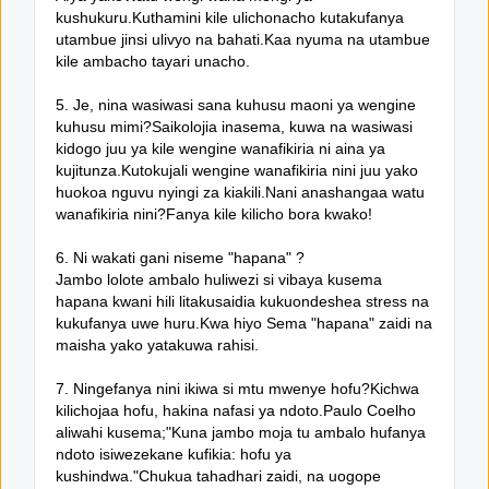
kushukuru.Kuthamini kile ulichonacho kutakufanya
utambue jinsi ulivyo na bahati.Kaa nyuma na utambue
kile ambacho tayari unacho.
5. Je, nina wasiwasi sana kuhusu maoni ya wengine
kuhusu mimi?Saikolojia inasema, kuwa na wasiwasi
kidogo juu ya kile wengine wanafikiria ni aina ya
kujitunza.Kutokujali wengine wanafikiria nini juu yako
huokoa nguvu nyingi za kiakili.Nani anashangaa watu
wanafikiria nini?Fanya kile kilicho bora kwako!
6. Ni wakati gani niseme "hapana" ?
Jambo lolote ambalo huliwezi si vibaya kusema
hapana kwani hili litakusaidia kukuondeshea stress na
kukufanya uwe huru.Kwa hiyo Sema "hapana" zaidi na
maisha yako yatakuwa rahisi.
7. Ningefanya nini ikiwa si mtu mwenye hofu?Kichwa
kilichojaa hofu, hakina nafasi ya ndoto.Paulo Coelho
aliwahi kusema;"Kuna jambo moja tu ambalo hufanya
ndoto isiwezekane kufikia: hofu ya
kushindwa."Chukua tahadhari zaidi, na uogope