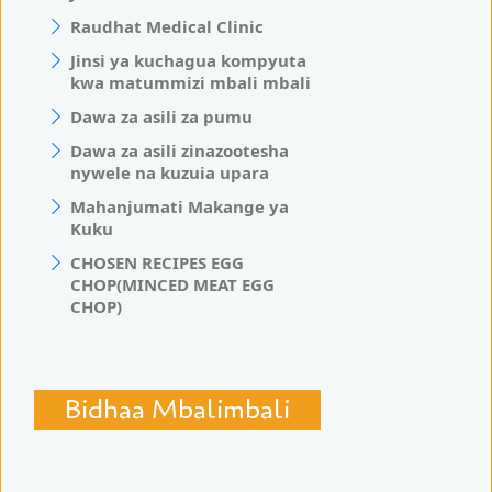
Raudhat Medical Clinic
Jinsi ya kuchagua kompyuta
kwa matummizi mbali mbali
Dawa za asili za pumu
Dawa za asili zinazootesha
nywele na kuzuia upara
Mahanjumati Makange ya
Kuku
CHOSEN RECIPES EGG
CHOP(MINCED MEAT EGG
CHOP)
Bidhaa Mbalimbali