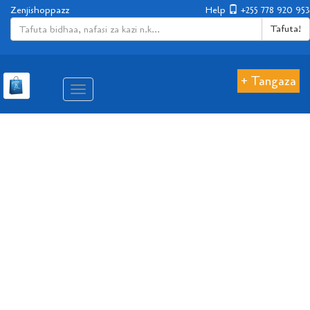
Zenjishoppazz
Help
+255 778 920 953
Tafuta!
+ Tangaza
Aina
ya
matembezi