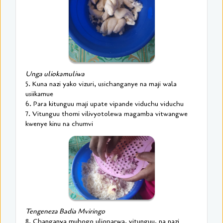
Unga uliokamuliwa
5. Kuna nazi yako vizuri, usichanganye na maji wala
usiikamue
6. Para kitunguu maji upate vipande viduchu viduchu
7. Vitunguu thomi vilivyotolewa magamba vitwangwe
kwenye kinu na chumvi
Tengeneza Badia Mviringo
8. Changanya muhogo ulioparwa, vitunguu, na nazi