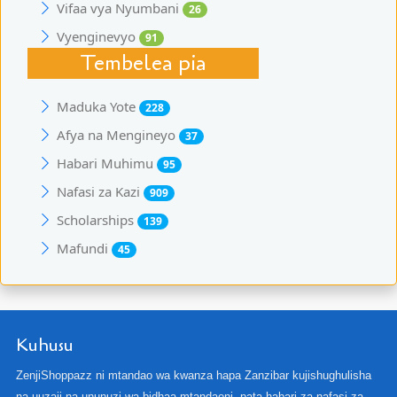
Vifaa vya Nyumbani
26
Vyenginevyo
91
Tembelea pia
Maduka Yote
228
Afya na Mengineyo
37
Habari Muhimu
95
Nafasi za Kazi
909
Scholarships
139
Mafundi
45
Kuhusu
ZenjiShoppazz ni mtandao wa kwanza hapa Zanzibar kujishughulisha
na uuzaji na ununuzi wa bidhaa mtandaoni, pata habari za nafasi za