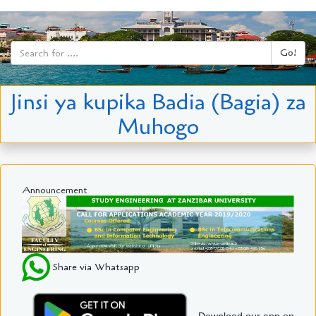
Go!
Jinsi ya kupika Badia (Bagia) za
Muhogo
Announcement
Share via Whatsapp