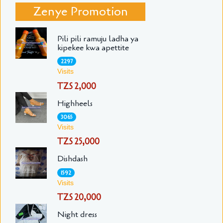
Zenye Promotion
Pili pili ramuju ladha ya
kipekee kwa apettite
2297
Visits
TZS 2,000
Highheels
3065
Visits
TZS 25,000
Dishdash
1592
Visits
TZS 20,000
Night dress