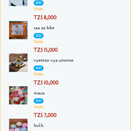
1595
Visits
TZS 8,000
saa za kike
3333
Visits
TZS 15,000
vyetezo vya umeme
1547
Visits
TZS 10,000
maua
1547
Visits
TZS 7,000
bulb