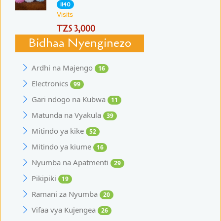
1140
Visits
TZS 3,000
Bidhaa Nyenginezo
Ardhi na Majengo
16
Electronics
99
Gari ndogo na Kubwa
11
Matunda na Vyakula
39
Mitindo ya kike
52
Mitindo ya kiume
16
Nyumba na Apatmenti
29
Pikipiki
19
Ramani za Nyumba
20
Vifaa vya Kujengea
26