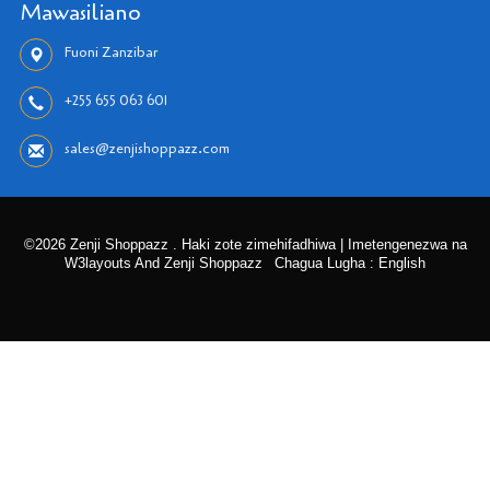
Mawasiliano
Fuoni Zanzibar
+255 655 063 601
sales@zenjishoppazz.com
©2026 Zenji Shoppazz . Haki zote zimehifadhiwa | Imetengenezwa na
W3layouts And Zenji Shoppazz
Chagua Lugha : English