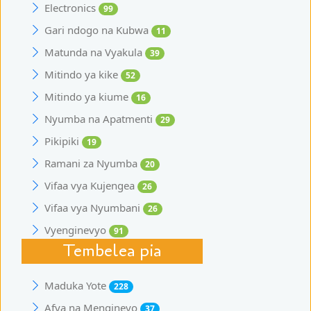
Electronics
99
Gari ndogo na Kubwa
11
Matunda na Vyakula
39
Mitindo ya kike
52
Mitindo ya kiume
16
Nyumba na Apatmenti
29
Pikipiki
19
Ramani za Nyumba
20
Vifaa vya Kujengea
26
Vifaa vya Nyumbani
26
Vyenginevyo
91
Tembelea pia
Maduka Yote
228
Afya na Mengineyo
37