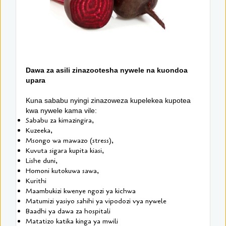
Dawa za asili zinazootesha nywele na kuondoa
upara
Kuna sababu nyingi zinazoweza kupelekea kupotea
kwa nywele kama vile:
Sababu za kimazingira,
Kuzeeka,
Msongo wa mawazo (stress),
Kuvuta sigara kupita kiasi,
Lishe duni,
Homoni kutokuwa sawa,
Kurithi
Maambukizi kwenye ngozi ya kichwa
Matumizi yasiyo sahihi ya vipodozi vya nywele
Baadhi ya dawa za hospitali
Matatizo katika kinga ya mwili