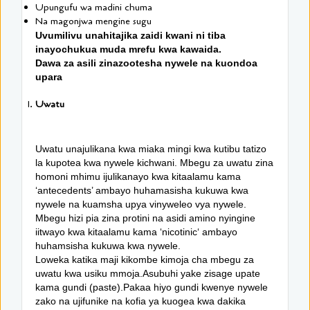
Upungufu wa madini chuma
Na magonjwa mengine sugu
Uvumilivu unahitajika zaidi kwani ni tiba
inayochukua muda mrefu kwa kawaida.
Dawa za asili zinazootesha nywele na kuondoa
upara
Uwatu
Uwatu unajulikana kwa miaka mingi kwa kutibu tatizo
la kupotea kwa nywele kichwani. Mbegu za uwatu zina
homoni mhimu ijulikanayo kwa kitaalamu kama
‘antecedents’ ambayo huhamasisha kukuwa kwa
nywele na kuamsha upya vinyweleo vya nywele.
Mbegu hizi pia zina protini na asidi amino nyingine
iitwayo kwa kitaalamu kama ‘nicotinic‘ ambayo
huhamsisha kukuwa kwa nywele.
Loweka katika maji kikombe kimoja cha mbegu za
uwatu kwa usiku mmoja.Asubuhi yake zisage upate
kama gundi (paste).Pakaa hiyo gundi kwenye nywele
zako na ujifunike na kofia ya kuogea kwa dakika