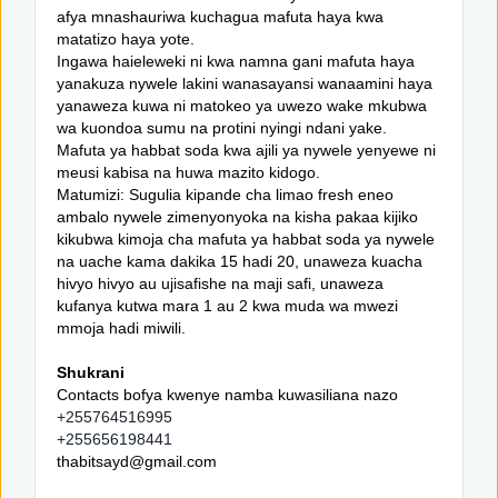
afya mnashauriwa kuchagua mafuta haya kwa
matatizo haya yote.
Ingawa haieleweki ni kwa namna gani mafuta haya
yanakuza nywele lakini wanasayansi wanaamini haya
yanaweza kuwa ni matokeo ya uwezo wake mkubwa
wa kuondoa sumu na protini nyingi ndani yake.
Mafuta ya habbat soda kwa ajili ya nywele yenyewe ni
meusi kabisa na huwa mazito kidogo.
Matumizi: Sugulia kipande cha limao fresh eneo
ambalo nywele zimenyonyoka na kisha pakaa kijiko
kikubwa kimoja cha mafuta ya habbat soda ya nywele
na uache kama dakika 15 hadi 20, unaweza kuacha
hivyo hivyo au ujisafishe na maji safi, unaweza
kufanya kutwa mara 1 au 2 kwa muda wa mwezi
mmoja hadi miwili.
Shukrani
Contacts bofya kwenye namba kuwasiliana nazo
+255764516995
+255656198441
thabitsayd@gmail.com