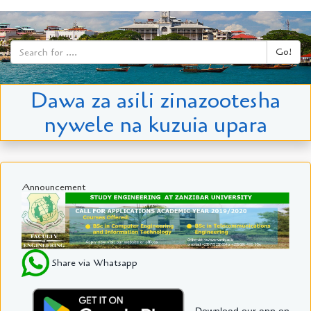
Go!
Dawa za asili zinazootesha
nywele na kuzuia upara
Announcement
Share via Whatsapp