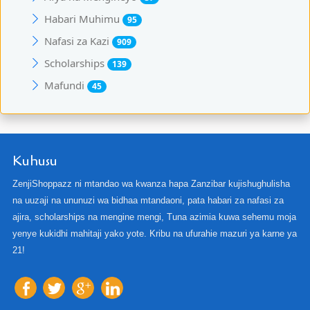
Habari Muhimu
95
Nafasi za Kazi
909
Scholarships
139
Mafundi
45
Kuhusu
ZenjiShoppazz ni mtandao wa kwanza hapa Zanzibar kujishughulisha
na uuzaji na ununuzi wa bidhaa mtandaoni, pata habari za nafasi za
ajira, scholarships na mengine mengi, Tuna azimia kuwa sehemu moja
yenye kukidhi mahitaji yako yote. Kribu na ufurahie mazuri ya karne ya
21!