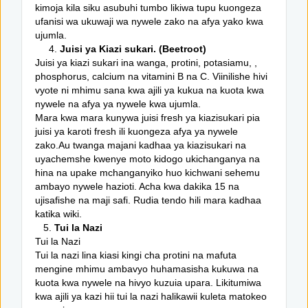
kimoja kila siku asubuhi tumbo likiwa tupu kuongeza
ufanisi wa ukuwaji wa nywele zako na afya yako kwa
ujumla.
4.
Juisi ya Kiazi sukari. (Beetroot)
Juisi ya kiazi sukari ina wanga, protini, potasiamu, ,
phosphorus, calcium na vitamini B na C. Viinilishe hivi
vyote ni mhimu sana kwa ajili ya kukua na kuota kwa
nywele na afya ya nywele kwa ujumla.
Mara kwa mara kunywa juisi fresh ya kiazisukari pia
juisi ya karoti fresh ili kuongeza afya ya nywele
zako.Au twanga majani kadhaa ya kiazisukari na
uyachemshe kwenye moto kidogo ukichanganya na
hina na upake mchanganyiko huo kichwani sehemu
ambayo nywele hazioti. Acha kwa dakika 15 na
ujisafishe na maji safi. Rudia tendo hili mara kadhaa
katika wiki.
5.
Tui la Nazi
Tui la Nazi
Tui la nazi lina kiasi kingi cha protini na mafuta
mengine mhimu ambavyo huhamasisha kukuwa na
kuota kwa nywele na hivyo kuzuia upara. Likitumiwa
kwa ajili ya kazi hii tui la nazi halikawii kuleta matokeo