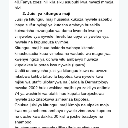
40.Fanya zoezi hili kila siku asubuhi kwa mwezi mmoja
hivi.
2. Juisi ya kitunguu maji
Juisi ya kitunguu maji husaidia kukuza nywele sababu
inayo sulfur nyingi ya kutosha ambayo husaidia
kuimarisha mzunguko wa damu kwenda kwenye
vinyweleo vya nywele, huvifufua upya vinyweleo vya
nywele na kupunguza uvimbe.
Kitunguu maji huua bakteria wabaya kitendo
kinachosadia kuua vimelea na wadudu wa magonjwa
kwenye ngozi ya kichwa vitu ambavyo huweza
kupelekea kupotea kwa nywele (upara).
Utafiti unaonyesha juisi ya kitunguu kuwa na uwezo
mkubwa kutibu tatizo la kupotea kwa nywele kwa
mjibu wa utafiti uliofanywa na Jarida la Dermatology
mwaka 2002 huku wakitoa majibu ya zaidi ya asilimia
74 ya washiriki wa utafiti huo kupata kurejeshewa
nywele zao zilizokuwa zimeanza kupotea.
Chukua juisi ya kitunguu maji kimoja na uipake moja
kwa moja sehemu ambayo nywele zimeanza kupotea
na uache kwa dakika 30 kisha jioshe baadaye na
shampoo
Au changanya pamoja vijiko vikubwa vitatu vya