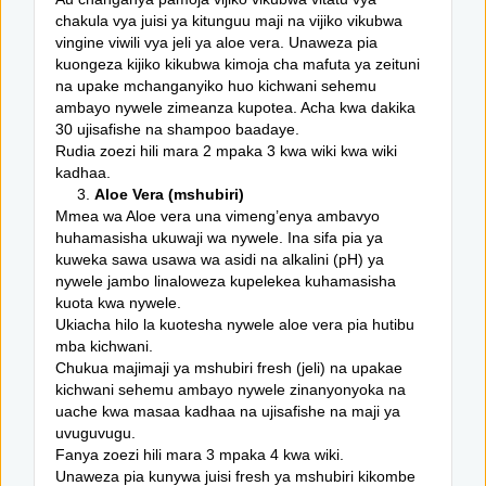
chakula vya juisi ya kitunguu maji na vijiko vikubwa
vingine viwili vya jeli ya aloe vera. Unaweza pia
kuongeza kijiko kikubwa kimoja cha mafuta ya zeituni
na upake mchanganyiko huo kichwani sehemu
ambayo nywele zimeanza kupotea. Acha kwa dakika
30 ujisafishe na shampoo baadaye.
Rudia zoezi hili mara 2 mpaka 3 kwa wiki kwa wiki
kadhaa.
3.
Aloe Vera (mshubiri)
Mmea wa Aloe vera una vimeng’enya ambavyo
huhamasisha ukuwaji wa nywele. Ina sifa pia ya
kuweka sawa usawa wa asidi na alkalini (pH) ya
nywele jambo linaloweza kupelekea kuhamasisha
kuota kwa nywele.
Ukiacha hilo la kuotesha nywele aloe vera pia hutibu
mba kichwani.
Chukua majimaji ya mshubiri fresh (jeli) na upakae
kichwani sehemu ambayo nywele zinanyonyoka na
uache kwa masaa kadhaa na ujisafishe na maji ya
uvuguvugu.
Fanya zoezi hili mara 3 mpaka 4 kwa wiki.
Unaweza pia kunywa juisi fresh ya mshubiri kikombe