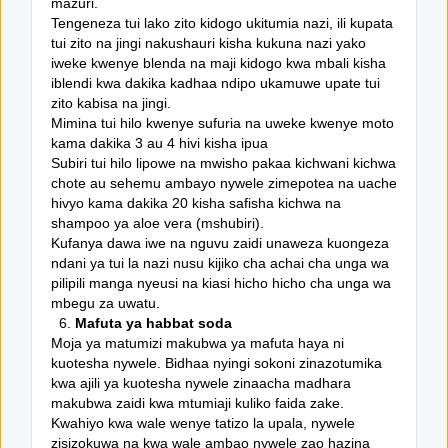
mazuri.
Tengeneza tui lako zito kidogo ukitumia nazi, ili kupata
tui zito na jingi nakushauri kisha kukuna nazi yako
iweke kwenye blenda na maji kidogo kwa mbali kisha
iblendi kwa dakika kadhaa ndipo ukamuwe upate tui
zito kabisa na jingi.
Mimina tui hilo kwenye sufuria na uweke kwenye moto
kama dakika 3 au 4 hivi kisha ipua
Subiri tui hilo lipowe na mwisho pakaa kichwani kichwa
chote au sehemu ambayo nywele zimepotea na uache
hivyo kama dakika 20 kisha safisha kichwa na
shampoo ya aloe vera (mshubiri).
Kufanya dawa iwe na nguvu zaidi unaweza kuongeza
ndani ya tui la nazi nusu kijiko cha achai cha unga wa
pilipili manga nyeusi na kiasi hicho hicho cha unga wa
mbegu za uwatu.
6.
Mafuta ya habbat soda
Moja ya matumizi makubwa ya mafuta haya ni
kuotesha nywele. Bidhaa nyingi sokoni zinazotumika
kwa ajili ya kuotesha nywele zinaacha madhara
makubwa zaidi kwa mtumiaji kuliko faida zake.
Kwahiyo kwa wale wenye tatizo la upala, nywele
zisizokuwa na kwa wale ambao nywele zao hazina