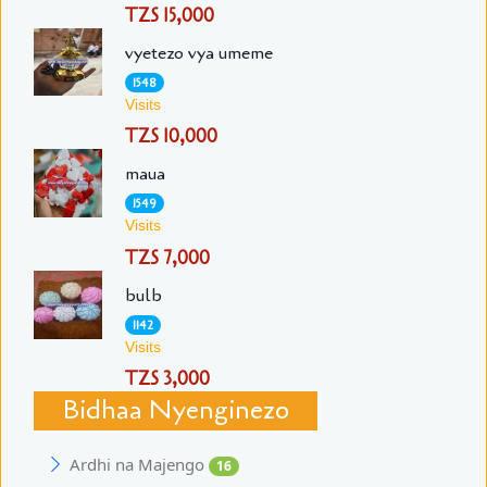
TZS 15,000
vyetezo vya umeme
1548
Visits
TZS 10,000
maua
1549
Visits
TZS 7,000
bulb
1142
Visits
TZS 3,000
Bidhaa Nyenginezo
Ardhi na Majengo
16