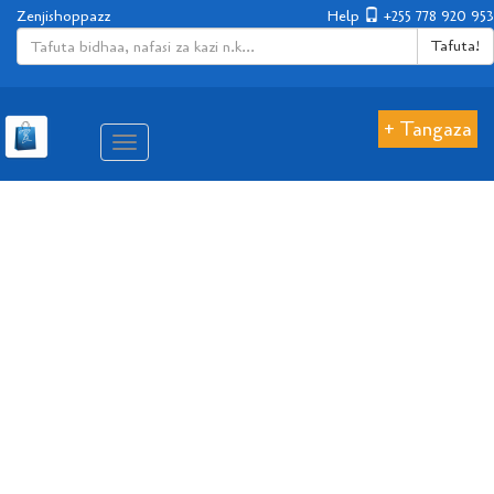
Zenjishoppazz
Help
+255 778 920 953
Tafuta!
+ Tangaza
Aina
ya
matembezi