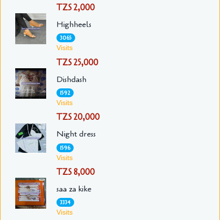
TZS 2,000
Highheels
3065
Visits
TZS 25,000
Dishdash
1592
Visits
TZS 20,000
Night dress
1596
Visits
TZS 8,000
saa za kike
3334
Visits