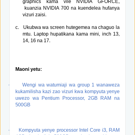
graphics kama vile NVIDIA GFORCE,
kuanzia NVIDIA 700 na kuendelea hufanya
vizuri zaisi.
c.
Ukubwa wa screen hutegemea na chaguo la
mtu. Laptop hupatikana kama mini, inch 13,
14, 16 na 17.
Maoni yetu:
·
Wengi wa watumiaji wa group 1 wanaweza
kukamilisha kazi zao vizuri kwa kompyuta yenye
uwezo wa Pentium Processor, 2GB RAM na
500GB
·
Kompyuta yenye processor Intel Core i3, RAM