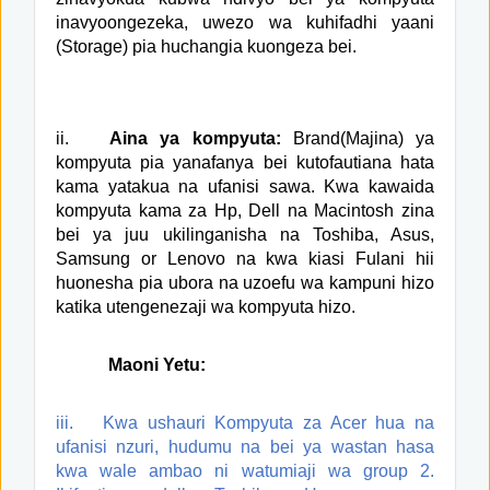
inavyoongezeka, uwezo wa kuhifadhi yaani
(Storage) pia huchangia kuongeza bei.
ii.
Aina ya kompyuta:
Brand(Majina) ya
kompyuta pia yanafanya bei kutofautiana hata
kama yatakua na ufanisi sawa. Kwa kawaida
kompyuta kama za Hp, Dell na Macintosh zina
bei ya juu ukilinganisha na Toshiba, Asus,
Samsung or Lenovo na kwa kiasi Fulani hii
huonesha pia ubora na uzoefu wa kampuni hizo
katika utengenezaji wa kompyuta hizo.
Maoni Yetu:
iii.
Kwa ushauri Kompyuta za Acer hua na
ufanisi nzuri, hudumu na bei ya wastan hasa
kwa wale ambao ni watumiaji wa group 2.