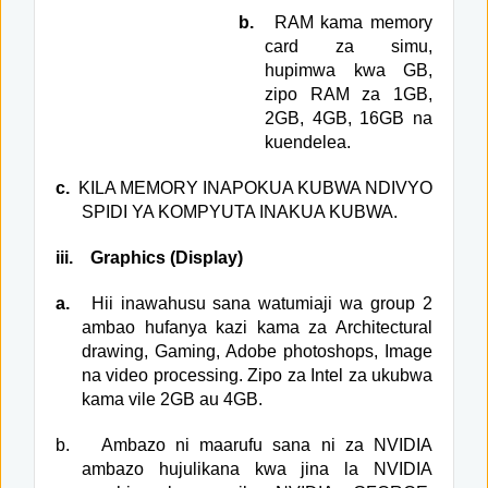
b.
RAM kama memory
card za simu,
hupimwa kwa GB,
zipo RAM za 1GB,
2GB, 4GB, 16GB na
kuendelea.
c.
KILA MEMORY INAPOKUA KUBWA NDIVYO
SPIDI YA KOMPYUTA INAKUA KUBWA.
iii.
Graphics (Display)
a.
Hii inawahusu sana watumiaji wa group 2
ambao hufanya kazi kama za Architectural
drawing, Gaming, Adobe photoshops, Image
na video processing. Zipo za Intel za ukubwa
kama vile 2GB au 4GB.
b.
Ambazo ni maarufu sana ni za NVIDIA
ambazo hujulikana kwa jina la NVIDIA