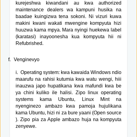
kurejeshwa kiwandani au kwa authorized
maintenance dealers wa kampuni husika na
baadae kuingizwa tena sokoni. Ni vizuri kuwa
makini kwani wakati mwengine kompyuta hizi
huuzwa kama mpya. Mara nyingi huekewa label
(karatasi) inayoonesha kua kompyuta hii ni
Refubrished.
f.
Venginevyo
i.
Operating system: kwa kawaida Windows ndio
maarufu na rahisi kutumia kwa watu wengi, hiii
inauzwa japo hupatikana kwa mafundi kwa be
ya chini kuliko ile halisi. Zipo linux operating
systems kama Ubuntu, Linux Mint na
nyenginezo ambazo kwa pamoja hujulikana
kama Ubuntu, hizi ni za bure yaani (Open source
). Zipo pia za Apple ambazo huja na kompyuta
zenyewe.