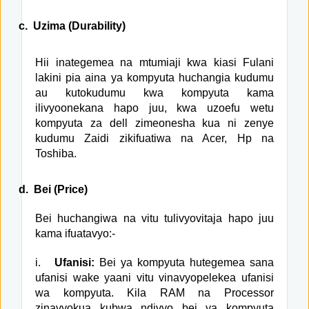
c.
Uzima (Durability)
Hii inategemea na mtumiaji kwa kiasi Fulani
lakini pia aina ya kompyuta huchangia kudumu
au kutokudumu kwa kompyuta kama
ilivyoonekana hapo juu, kwa uzoefu wetu
kompyuta za dell zimeonesha kua ni zenye
kudumu Zaidi zikifuatiwa na Acer, Hp na
Toshiba.
d.
Bei (Price)
Bei huchangiwa na vitu tulivyovitaja hapo juu
kama ifuatavyo:-
i.
Ufanisi:
Bei ya kompyuta hutegemea sana
ufanisi wake yaani vitu vinavyopelekea ufanisi
wa kompyuta. Kila RAM na Processor
zinavyokua kubwa ndivyo bei ya kompyuta