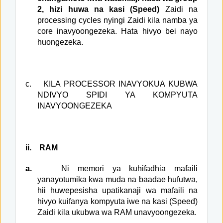
2, hizi huwa na kasi (Speed)
Zaidi na
processing cycles nyingi Zaidi kila namba ya
core inavyoongezeka. Hata hivyo bei nayo
huongezeka.
c.
KILA PROCESSOR INAVYOKUA KUBWA
NDIVYO SPIDI YA KOMPYUTA
INAVYOONGEZEKA
ii.
RAM
a.
Ni memori ya kuhifadhia mafaili
yanayotumika kwa muda na baadae hufutwa,
hii huwepesisha upatikanaji wa mafaili na
hivyo kuifanya kompyuta iwe na kasi (Speed)
Zaidi kila ukubwa wa RAM unavyoongezeka.