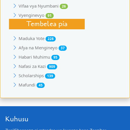
Vifaa vya Nyumbani
26
Vyenginevyo
91
Tembelea pia
Maduka Yote
228
Afya na Mengineyo
37
Habari Muhimu
95
Nafasi za Kazi
909
Scholarships
139
Mafundi
45
Kuhusu