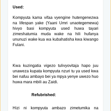
Used:
Kompyuta kama vifaa vyengine hutengenezwa
na lifespan yake (Yaani Umri unaotegemewa)
hivyo basi kompyuta used huwa tayari
zimeshatumia muda wake na hili hufanya
ununuzi wake kua wa kubahatisha kwa kiwango
Fulani.
Kwa kuzingatia vigezo tulivyovitaja hapo juu
unaweza kupata kompyuta nzuri tu ya used kwa
bei nafuu ambayo bei ya mpya yenye uwezo huo
huwa mara mbili au Zaidi.
Refubrished:
Hizi ni kompyuta ambazo zimetumika na