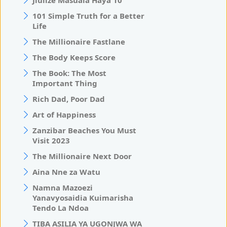
Jiulize Masuala Haya 10
101 Simple Truth for a Better
Life
The Millionaire Fastlane
The Body Keeps Score
The Book: The Most
Important Thing
Rich Dad, Poor Dad
Art of Happiness
Zanzibar Beaches You Must
Visit 2023
The Millionaire Next Door
Aina Nne za Watu
Namna Mazoezi
Yanavyosaidia Kuimarisha
Tendo La Ndoa
TIBA ASILIA YA UGONJWA WA