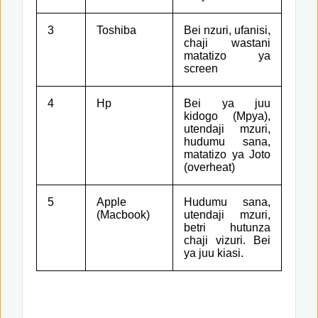
3
Toshiba
Bei nzuri, ufanisi,
chaji wastani
matatizo ya
screen
4
Hp
Bei ya juu
kidogo (Mpya),
utendaji mzuri,
hudumu sana,
matatizo ya Joto
(overheat)
5
Apple
Hudumu sana,
(Macbook)
utendaji mzuri,
betri hutunza
chaji vizuri. Bei
ya juu kiasi.