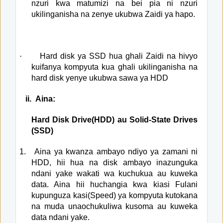
nzuri kwa matumizi na bei pia ni nzuri
ukilinganisha na zenye ukubwa Zaidi ya hapo.
·
Hard disk ya SSD hua ghali Zaidi na hivyo
kuifanya kompyuta kua ghali ukilinganisha na
hard disk yenye ukubwa sawa ya HDD
ii.
Aina:
Hard Disk Drive(HDD) au Solid-State Drives
(SSD)
1.
Aina ya kwanza ambayo ndiyo ya zamani ni
HDD, hii hua na disk ambayo inazunguka
ndani yake wakati wa kuchukua au kuweka
data. Aina hii huchangia kwa kiasi Fulani
kupunguza kasi(Speed) ya kompyuta kutokana
na muda unaochukuliwa kusoma au kuweka
data ndani yake.