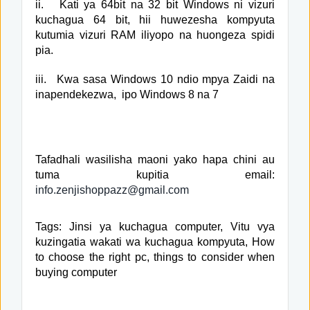
ii.
Kati ya 64bit na 32 bit Windows ni vizuri
kuchagua 64 bit, hii huwezesha kompyuta
kutumia vizuri RAM iliyopo na huongeza spidi
pia.
iii.
Kwa sasa Windows 10 ndio mpya Zaidi na
inapendekezwa,
ipo Windows 8 na 7
Tafadhali wasilisha maoni yako hapa chini au
tuma kupitia email:
info.zenjishoppazz@gmail.com
Tags: Jinsi ya kuchagua computer, Vitu vya
kuzingatia wakati wa kuchagua kompyuta, How
to choose the right pc, things to consider when
buying computer