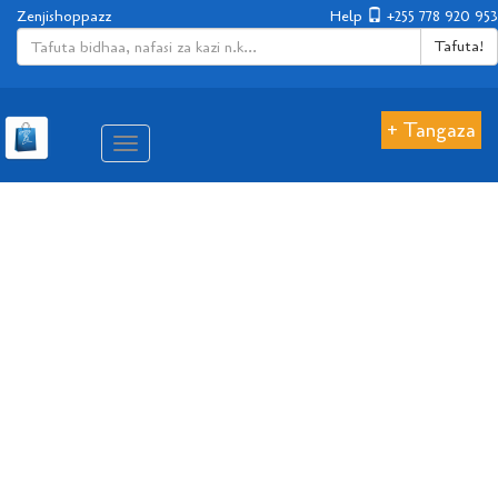
Zenjishoppazz
Help
+255 778 920 953
Tafuta!
+ Tangaza
Aina
ya
matembezi