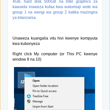
4GB, hard disk 500GB na Intel graphics za
kawaida inaweza kufaa kwa watumiaji wote wa
group 1 na wengi wa group 2 katika mazingira
ya kitanzania.
Unaweza kuangalia vitu hivi kwenye kompyuta
kwa kubonyeza
Right click My computer (or This PC kwenye
window 8 na 10)