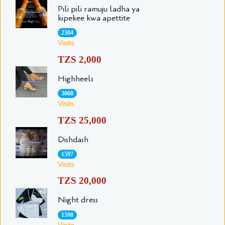
Pili pili ramuju ladha ya
kipekee kwa apettite
2304
Visits
TZS 2,000
Highheels
3068
Visits
TZS 25,000
Dishdash
1597
Visits
TZS 20,000
Night dress
1598
Visits