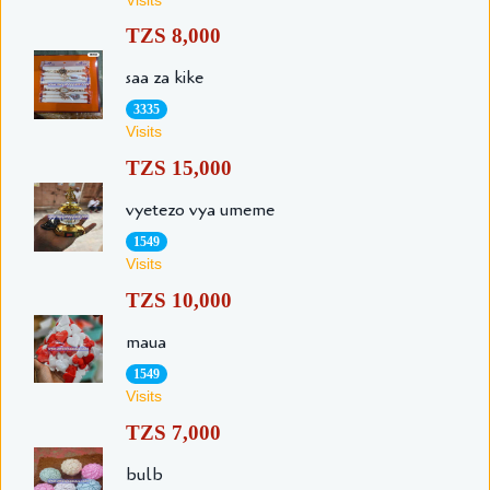
TZS 8,000
saa za kike
3335
Visits
TZS 15,000
vyetezo vya umeme
1549
Visits
TZS 10,000
maua
1549
Visits
TZS 7,000
bulb