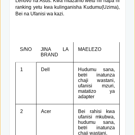
Lenovo na Asus. Kwa mtazamo wetu hii hapa ni
ranking yetu kwa kulinganisha Kudumu(Uzima),
Bei na Ufanisi wa kazi.
S/NO
JINA LA
MAELEZO
BRAND
1
Dell
Hudumu sana,
betri inatunza
chaji wastani,
ufanisi mzuri,
matatizo ya
adapter
2
Acer
Bei rahisi kwa
ufanisi mkubwa,
hudumu sana,
betri inatunza
chaji wastani.