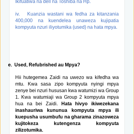
Ikifuatiwa na dell na Toshiba na Hp.
iv.
Kuanzia wastani wa fedha za kitanzania
400,000 na kuendelea unaweza kujipatia
kompyuta nzuri iliyotumika (used) na hata mpya.
e.
Used, Refubrished au Mpya?
Hii hutegemea Zaidi na uwezo wa kifedha wa
mtu. Kwa sasa zipo kompyuta nyingi mpya
zenye bei nzuri hususan kwa watumizi wa Group
1. Kwa watumiaji wa Group 2 kompyuta mpya
hua na bei Zaidi.
Hata hivyo ikiwezekana
inashauriwa kununua kompyuta mpya ili
kuepusha usumbufu na gharama zinazoweza
kujitokeza kutengenza kompyuta
zilizotumika.