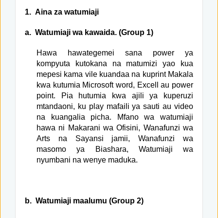
1.
Aina za watumiaji
a.
Watumiaji wa kawaida. (Group 1)
Hawa hawategemei sana power ya
kompyuta kutokana na matumizi yao kua
mepesi kama vile kuandaa na kuprint Makala
kwa kutumia Microsoft word, Excell au power
point. Pia hutumia kwa ajili ya kuperuzi
mtandaoni, ku play mafaili ya sauti au video
na kuangalia picha. Mfano wa watumiaji
hawa ni Makarani wa Ofisini, Wanafunzi wa
Arts na Sayansi jamii, Wanafunzi wa
masomo ya Biashara, Watumiaji wa
nyumbani na wenye maduka.
b.
Watumiaji maalumu (Group 2)