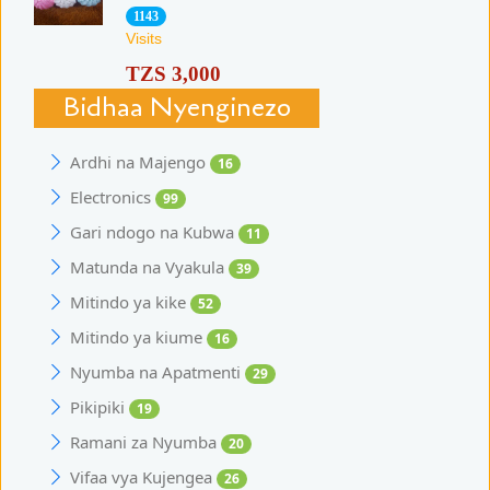
1143
Visits
TZS 3,000
Bidhaa Nyenginezo
Ardhi na Majengo
16
Electronics
99
Gari ndogo na Kubwa
11
Matunda na Vyakula
39
Mitindo ya kike
52
Mitindo ya kiume
16
Nyumba na Apatmenti
29
Pikipiki
19
Ramani za Nyumba
20
Vifaa vya Kujengea
26