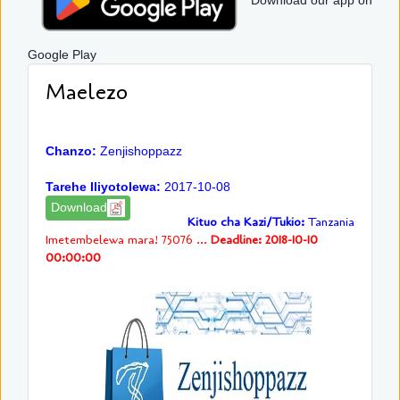
Download our app on
Google Play
Maelezo
Chanzo:
Zenjishoppazz
Tarehe Iliyotolewa:
2017-10-08
Download
Kituo cha Kazi/Tukio:
Tanzania
Imetembelewa mara! 75076 ...
Deadline: 2018-10-10
00:00:00