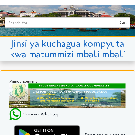
Go!
Jinsi ya kuchagua kompyuta
kwa matummizi mbali mbali
Announcement
Share via Whatsapp