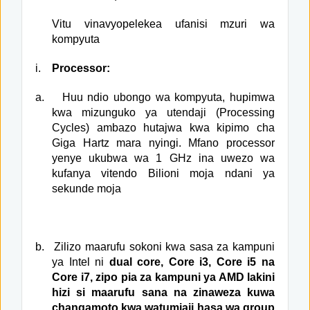
Vitu vinavyopelekea ufanisi mzuri wa
kompyuta
i.
Processor:
a.
Huu ndio ubongo wa kompyuta, hupimwa
kwa mizunguko ya utendaji (Processing
Cycles) ambazo hutajwa kwa kipimo cha
Giga Hartz mara nyingi. Mfano processor
yenye ukubwa wa 1 GHz ina uwezo wa
kufanya vitendo Bilioni moja ndani ya
sekunde moja
b.
Zilizo maarufu sokoni kwa sasa za kampuni
ya Intel ni
dual core, Core i3, Core i5 na
Core i7, zipo pia za kampuni ya AMD lakini
hizi si maarufu sana na zinaweza kuwa
changamoto kwa watumiaji hasa wa group