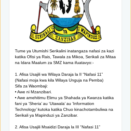
Tume ya Utumishi Serikalini inatangaza nafasi za kazi
katika Ofisi ya Rais, Tawala za Mikoa, Serikali za Mitaa
na Idara Maalum za SMZ kama ifuatavyo:-
1. Afisa Usajili wa Wilaya Daraja la II “Nafasi 11”
(Nafasi moja kwa kila Wilaya Unguja na Pemba)
Sifa za Waombaji:
• Awe ni Mzanzibari.
• Awe amehitimu Elimu ya Shahada ya Kwanza katika
fani ya ‘Sheria’ au ‘Utawala’ au ‘Information
Technology’ kutoka katika Chuo kinachotambuliwa na
Serikali ya Mapinduzi ya Zanzibar.
2. Afisa Usajili Msaidizi Daraja la III “Nafasi 11”