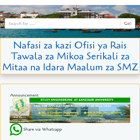
Go!
Nafasi za kazi Ofisi ya Rais
Tawala za Mikoa Serikali za
Mitaa na Idara Maalum za SMZ
Announcement
Share via Whatsapp