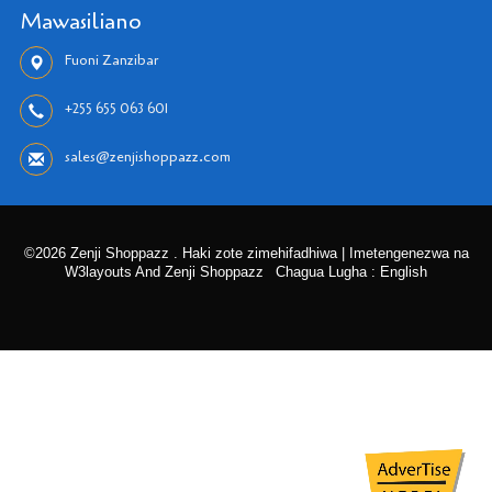
Mawasiliano
Fuoni Zanzibar
+255 655 063 601
sales@zenjishoppazz.com
©2026 Zenji Shoppazz . Haki zote zimehifadhiwa | Imetengenezwa na
W3layouts And Zenji Shoppazz
Chagua Lugha : English