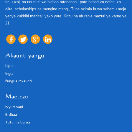
na uuzaji na ununuzi wa bidhaa mtandaoni, pata habari za nafasi za
ajira, scholarships na mengine mengi, Tuna azimia kuwa sehemu moja
yenye kukidhi mahitaji yako yote. Kribu na ufurahie mazuri ya karne ya
21!
Akaunti yangu
Lipia
Ingia
Fungua Akaunti
Maelezo
Nyumbani
Bidhaa
Tutumie barua