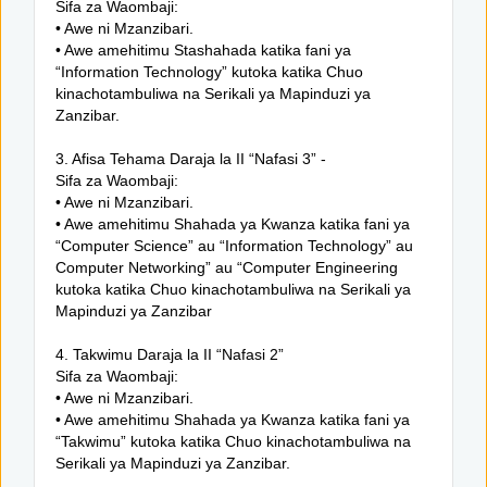
Sifa za Waombaji:
• Awe ni Mzanzibari.
• Awe amehitimu Stashahada katika fani ya
“Information Technology” kutoka katika Chuo
kinachotambuliwa na Serikali ya Mapinduzi ya
Zanzibar.
3. Afisa Tehama Daraja la II “Nafasi 3” -
Sifa za Waombaji:
• Awe ni Mzanzibari.
• Awe amehitimu Shahada ya Kwanza katika fani ya
“Computer Science” au “Information Technology” au
Computer Networking” au “Computer Engineering
kutoka katika Chuo kinachotambuliwa na Serikali ya
Mapinduzi ya Zanzibar
4. Takwimu Daraja la II “Nafasi 2”
Sifa za Waombaji:
• Awe ni Mzanzibari.
• Awe amehitimu Shahada ya Kwanza katika fani ya
“Takwimu” kutoka katika Chuo kinachotambuliwa na
Serikali ya Mapinduzi ya Zanzibar.