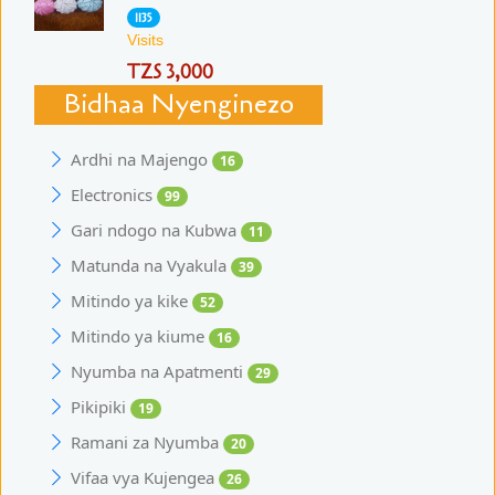
1135
Visits
TZS 3,000
Bidhaa Nyenginezo
Ardhi na Majengo
16
Electronics
99
Gari ndogo na Kubwa
11
Matunda na Vyakula
39
Mitindo ya kike
52
Mitindo ya kiume
16
Nyumba na Apatmenti
29
Pikipiki
19
Ramani za Nyumba
20
Vifaa vya Kujengea
26