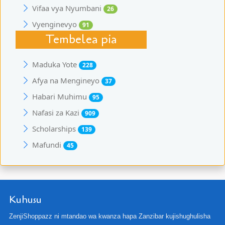
Vifaa vya Nyumbani
26
Vyenginevyo
91
Tembelea pia
Maduka Yote
228
Afya na Mengineyo
37
Habari Muhimu
95
Nafasi za Kazi
909
Scholarships
139
Mafundi
45
Kuhusu
ZenjiShoppazz ni mtandao wa kwanza hapa Zanzibar kujishughulisha