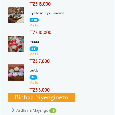
TZS 15,000
vyetezo vya umeme
1548
Visits
TZS 10,000
maua
1547
Visits
TZS 7,000
bulb
1141
Visits
TZS 3,000
Bidhaa Nyenginezo
Ardhi na Majengo
16