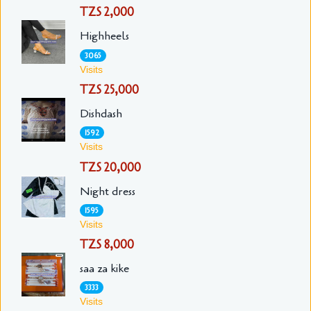
TZS 2,000
Highheels
3065
Visits
TZS 25,000
Dishdash
1592
Visits
TZS 20,000
Night dress
1595
Visits
TZS 8,000
saa za kike
3333
Visits