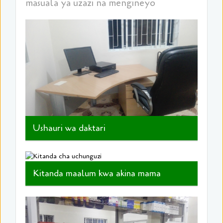
masuala ya uzazi na mengineyo
Ushauri wa daktari
Kitanda maalum kwa akina mama