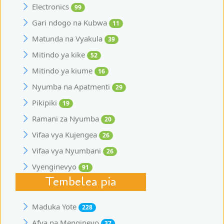
Electronics
99
Gari ndogo na Kubwa
11
Matunda na Vyakula
39
Mitindo ya kike
52
Mitindo ya kiume
16
Nyumba na Apatmenti
29
Pikipiki
19
Ramani za Nyumba
20
Vifaa vya Kujengea
26
Vifaa vya Nyumbani
26
Vyenginevyo
91
Tembelea pia
Maduka Yote
228
Afya na Mengineyo
37