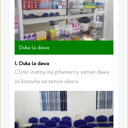
Duka la dawa
1. Duka la dawa
Clinic inatoa ina phamarcy yenye dawa
za kutosha na zenye ubora