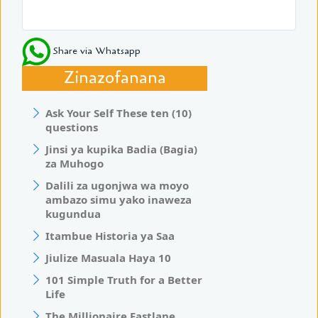
Share via Whatsapp
Zinazofanana
Ask Your Self These ten (10)
questions
Jinsi ya kupika Badia (Bagia)
za Muhogo
Dalili za ugonjwa wa moyo
ambazo simu yako inaweza
kugundua
Itambue Historia ya Saa
Jiulize Masuala Haya 10
101 Simple Truth for a Better
Life
The Millionaire Fastlane