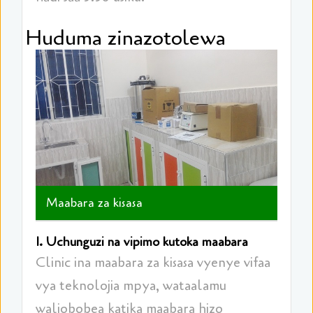
Huduma zinazotolewa
Maabara za kisasa
1. Uchunguzi na vipimo kutoka maabara
Clinic ina maabara za kisasa vyenye vifaa
vya teknolojia mpya, wataalamu
waliobobea katika maabara hizo