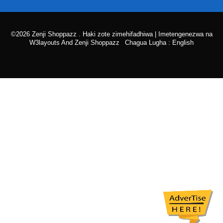
©2026 Zenji Shoppazz . Haki zote zimehifadhiwa | Imetengenezwa na
W3layouts And Zenji Shoppazz
Chagua Lugha : English