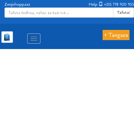
Zenjishoppazz
Help
+255 778 920 953
Tafuta!
+ Tangaza
Aina
ya
matembezi