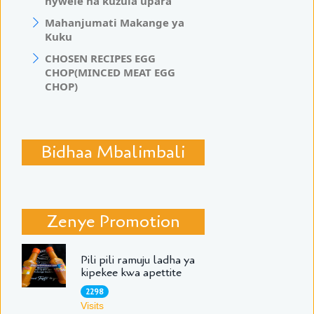
nywele na kuzuia upara
Mahanjumati Makange ya
Kuku
CHOSEN RECIPES EGG
CHOP(MINCED MEAT EGG
CHOP)
Bidhaa Mbalimbali
Zenye Promotion
Pili pili ramuju ladha ya
kipekee kwa apettite
2298
Visits