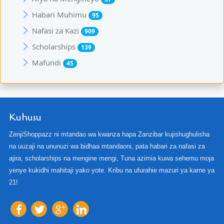
Habari Muhimu
95
Nafasi za Kazi
909
Scholarships
139
Mafundi
45
Kuhusu
ZenjiShoppazz ni mtandao wa kwanza hapa Zanzibar kujishughulisha
na uuzaji na ununuzi wa bidhaa mtandaoni, pata habari za nafasi za
ajira, scholarships na mengine mengi, Tuna azimia kuwa sehemu moja
yenye kukidhi mahitaji yako yote. Kribu na ufurahie mazuri ya karne ya
21!