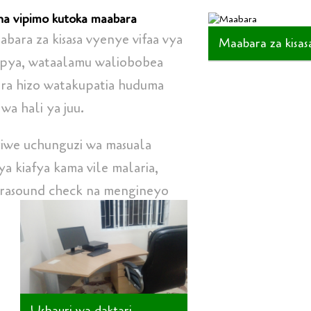
 na vipimo kutoka maabara
aabara za kisasa vyenye vifaa vya
Maabara za kisas
mpya, wataalamu waliobobea
ara hizo watakupatia huduma
wa hali ya juu.
yiwe uchunguzi wa masuala
ya kiafya kama vile malaria,
rasound check na mengineyo
Ushauri wa daktari