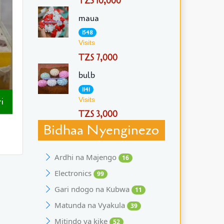
TZS 10,000
maua
1548
Visits
TZS 7,000
bulb
1141
i
Visits
TZS 3,000
Bidhaa Nyenginezo
Ardhi na Majengo
16
Electronics
99
Gari ndogo na Kubwa
11
Matunda na Vyakula
39
Mitindo ya kike
52