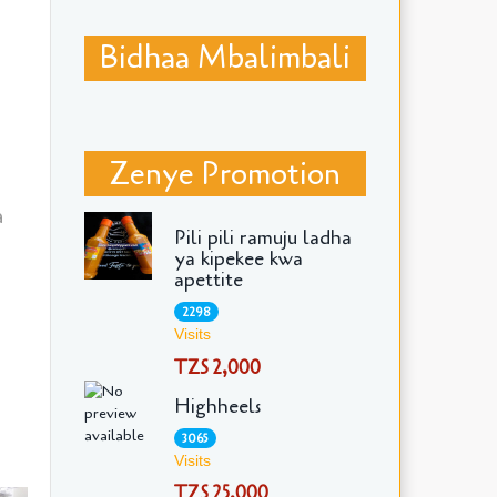
Bidhaa Mbalimbali
Zenye Promotion
a
Pili pili ramuju ladha
ya kipekee kwa
apettite
2298
Visits
TZS 2,000
Highheels
3065
Visits
TZS 25,000