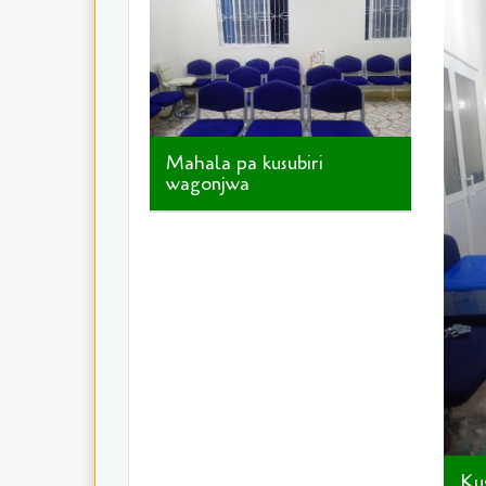
Mahala pa kusubiri
wagonjwa
Kus