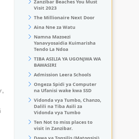
Zanzibar Beaches You Must
Visit 2023
The Millionaire Next Door
Aina Nne za Watu
Namna Mazoezi
Yanavyosaidia Kuimarisha
Tendo La Ndoa
TIBA ASILIA YA UGONJWA WA
BAWASIRI
Admission Leera Schools
Ongeza Spidi ya Computer
r,
na Ufanisi wake kwa SSD
Vidonda vya Tumbo, Chanzo,
Dalili na Tiba Asili za
i
Vidonda vya Tumbo
Ten Not to miss places to
visit in Zanzibar.
Dawa ya Tonsilis (Matonsisi)