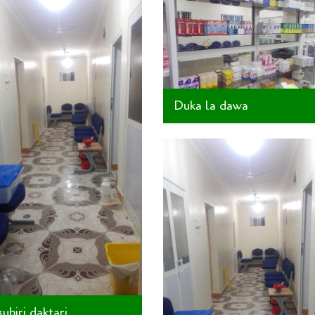
Duka la dawa
ubiri daktari