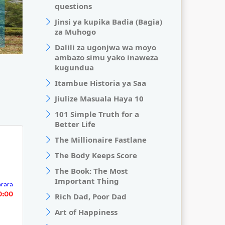
questions
Jinsi ya kupika Badia (Bagia)
za Muhogo
Dalili za ugonjwa wa moyo
ambazo simu yako inaweza
kugundua
Itambue Historia ya Saa
Jiulize Masuala Haya 10
101 Simple Truth for a
Better Life
The Millionaire Fastlane
The Body Keeps Score
The Book: The Most
Important Thing
rara
0:00
Rich Dad, Poor Dad
Art of Happiness