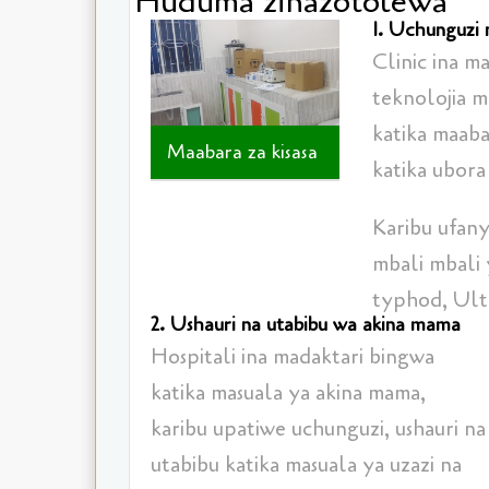
Huduma zinazotolewa
1. Uchunguzi
Clinic ina m
teknolojia 
katika maab
Maabara za kisasa
katika ubora 
Karibu ufan
mbali mbali 
typhod, Ult
2. Ushauri na utabibu wa akina mama
Hospitali ina madaktari bingwa
katika masuala ya akina mama,
karibu upatiwe uchunguzi, ushauri na
utabibu katika masuala ya uzazi na