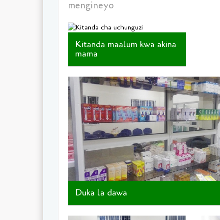
mengineyo
Kitanda maalum kwa akina
mama
Duka la dawa