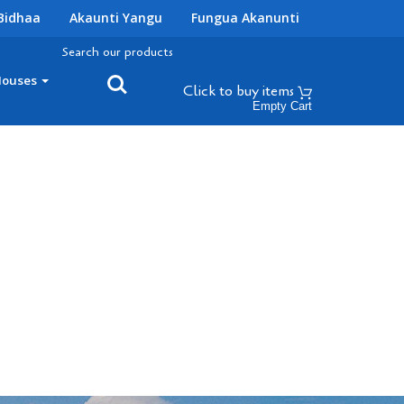
Bidhaa
Akaunti Yangu
Fungua Akanunti
Search our products
Houses
Click to buy
items
Empty Cart