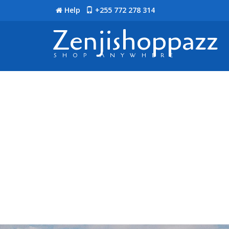
Help
+255 772 278 314
Zenjishoppazz
SHOP ANYWHERE