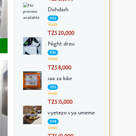
Dishdash
1592
Visits
TZS 20,000
Night dress
1595
Visits
TZS 8,000
saa za kike
3333
Visits
TZS 15,000
vyetezo vya umeme
1548
Visits