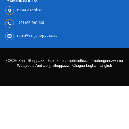
Fuoni Zanzibar
+255 655 063 601
sales@zenjishoppazz.com
©2026 Zenji Shoppazz . Haki zote zimehifadhiwa | Imetengenezwa na
W3layouts And Zenji Shoppazz
Chagua Lugha : English