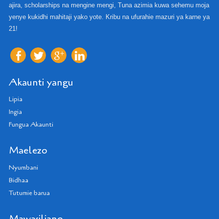
ajira, scholarships na mengine mengi, Tuna azimia kuwa sehemu moja
yenye kukidhi mahitaji yako yote. Kribu na ufurahie mazuri ya karne ya
21!
Akaunti yangu
Lipia
Ingia
Fungua Akaunti
Maelezo
Nyumbani
Bidhaa
Tutumie barua
Mawasiliano