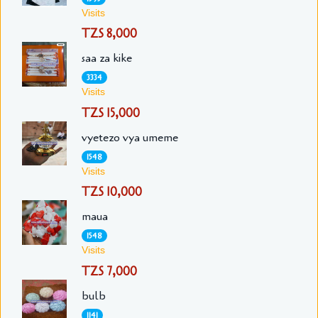
Visits
TZS 8,000
saa za kike
3334
Visits
TZS 15,000
vyetezo vya umeme
1548
Visits
TZS 10,000
maua
1548
Visits
TZS 7,000
bulb
1141