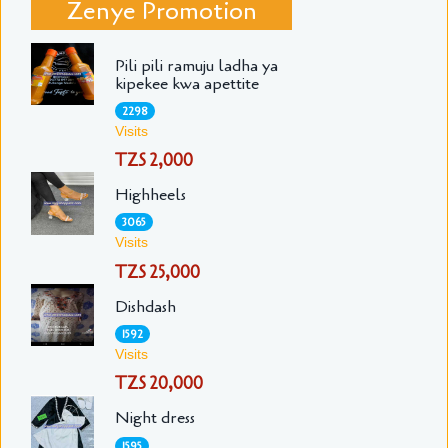
Zenye Promotion
Pili pili ramuju ladha ya
kipekee kwa apettite
2298
Visits
TZS 2,000
Highheels
3065
Visits
TZS 25,000
Dishdash
1592
Visits
TZS 20,000
Night dress
1595