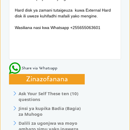
Hard disk ya zamani tutaigeuza kuwa External Hard
disk ili uweze kuhifadhi mafaili yako mengine.
Wasiliana nasi kwa Whatsapp +255655063601
Share via Whatsapp
Zinazofanana
Ask Your Self These ten (10)
questions
Jinsi ya kupika Badia (Bagia)
za Muhogo
Dalili za ugonjwa wa moyo
ambazo simu yako inaweza