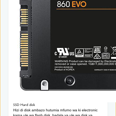
SSD Hard disk
Hizi di disk ambazo hutumia mfumo wa ki electronic
kama ule wa flash disk, badala ya ule wa disk ya