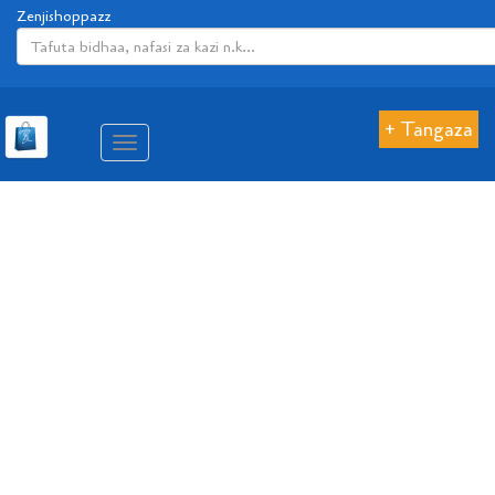
Zenjishoppazz
+ Tangaza
Aina
ya
matembezi