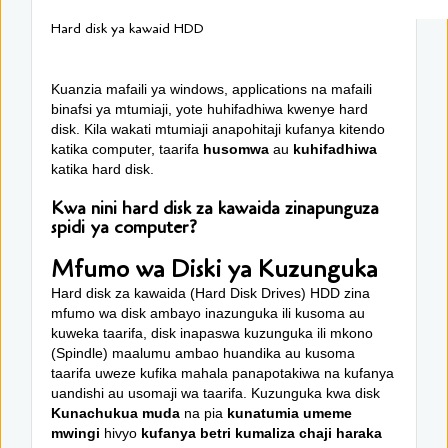
Hard disk ya kawaid HDD
Kuanzia mafaili ya windows, applications na mafaili
binafsi ya mtumiaji, yote huhifadhiwa kwenye hard
disk. Kila wakati mtumiaji anapohitaji kufanya kitendo
katika computer, taarifa
husomwa
au
kuhifadhiwa
katika hard disk.
Kwa nini hard disk za kawaida zinapunguza
spidi ya computer?
Mfumo wa Diski ya Kuzunguka
Hard disk za kawaida (Hard Disk Drives) HDD zina
mfumo wa disk ambayo inazunguka ili kusoma au
kuweka taarifa, disk inapaswa kuzunguka ili mkono
(Spindle) maalumu ambao huandika au kusoma
taarifa uweze kufika mahala panapotakiwa na kufanya
uandishi au usomaji wa taarifa. Kuzunguka kwa disk
Kunachukua muda
na pia
kunatumia umeme
mwingi
hivyo
kufanya betri kumaliza chaji haraka