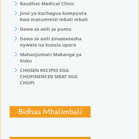
Raudhat Medical Clinic
Jinsi ya kuchagua kompyuta
kwa matummizi mbali mbali
Dawa za asili za pumu
Dawa za asili zinazootesha
nywele na kuzuia upara
Mahanjumati Makange ya
Kuku
CHOSEN RECIPES EGG
CHOP(MINCED MEAT EGG
CHOP)
Bidhaa Mbalimbali