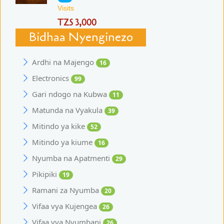
Visits
TZS 3,000
Bidhaa Nyenginezo
Ardhi na Majengo
16
Electronics
99
Gari ndogo na Kubwa
11
Matunda na Vyakula
39
Mitindo ya kike
52
Mitindo ya kiume
16
Nyumba na Apatmenti
29
Pikipiki
19
Ramani za Nyumba
20
Vifaa vya Kujengea
26
Vifaa vya Nyumbani
26