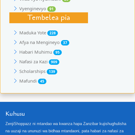
Vyenginevyo
91
Tembelea pia
Maduka Yote
228
Afya na Mengineyo
37
Habari Muhimu
95
Nafasi za Kazi
909
Scholarships
139
Mafundi
45
Kuhusu
ZenjiShoppazz ni mtandao wa kwanza hapa Zanzibar kujishughulisha
na uuzaji na ununuzi wa bidhaa mtandaoni, pata habari za nafasi za