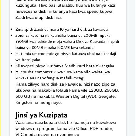
kuzunguka. Hivo basi utaratibu huu wa kufanya kazi
huwezesha disk hii kufanya kazi kwa speed kubwa
Zaidi kwa ufupi disk hizi:
Zina spidi Zaidi ya mara 10 ya hard disk za kawaida
Spidi za kusoma na kuandika baina ya 200MB mpaka
550MB kwa sekunde moja wakati Disk za Kawaida ni spidi
baina ya 80MB mpaka 160MB kwa sekunde
Hutumia umeme mdogo hivyo kutunza uhai na utendaji
wa betri yako
Ni nyepesi hivyo kuzifanya Madhubuti hata zikianguka
Huepusha computer kuwa slow kama vile wakati wa
kuwaka au unapofungua mafaili mengi
Kama zilivyo hard disk za kawaida, hizi nazo zipo za
ukubwa na makabila tofauti kama vile 128GB, 256GB,
500 GB na makabila Western Digital (WD), Seagate,
Kingston na mengineyo.
Jinsi ya Kuzipata
Wasiliana nasi kupata disk hizi pamoja na kuwekewa
windows na program kama vile Office, PDF reader,
VLC media player na nyenginezo.