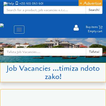
+ Advertise
Help
+255 655 063 601
Search!
Buy items
Aina
Empty cart
ya
matembezi
Tafuta!
Job Vacancies ...timiza ndoto
zako!