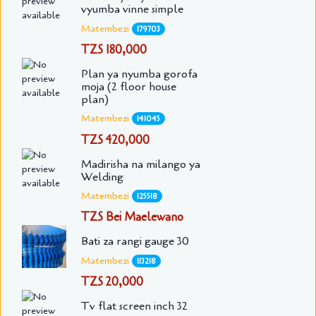
vyumba vinne simple
Matembezi
179703
TZS 180,000
Plan ya nyumba gorofa
moja (2 floor house
plan)
Matembezi
141045
TZS 420,000
Madirisha na milango ya
Welding
Matembezi
125518
TZS Bei Maelewano
Bati za rangi gauge 30
Matembezi
113218
TZS 20,000
Tv flat screen inch 32