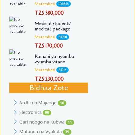
Matembezi
103825
TZS 380,000
Medical students'
medical package
Matembezi
87701
TZS 170,000
Ramani ya nyumba
vyumba vitano
Matembezi
87314
TZS 230,000
Bidhaa Zote
Ardhi na Majengo
16
Electronics
99
Gari ndogo na Kubwa
11
Matunda na Vyakula
39