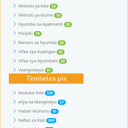
Mitindo ya kike
52
Mitindo ya kiume
16
Nyumba na Apatmenti
29
Pikipiki
19
Ramani za Nyumba
20
Vifaa vya Kujengea
26
Vifaa vya Nyumbani
26
Vyenginevyo
91
Tembelea pia
Maduka Yote
228
Afya na Mengineyo
37
Habari Muhimu
95
Nafasi za Kazi
909