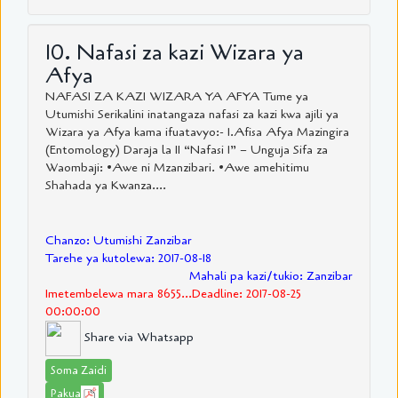
10. Nafasi za kazi Wizara ya
Afya
NAFASI ZA KAZI WIZARA YA AFYA Tume ya
Utumishi Serikalini inatangaza nafasi za kazi kwa ajili ya
Wizara ya Afya kama ifuatavyo:- 1.Afisa Afya Mazingira
(Entomology) Daraja la II “Nafasi 1” – Unguja Sifa za
Waombaji: •Awe ni Mzanzibari. •Awe amehitimu
Shahada ya Kwanza....
Chanzo: Utumishi Zanzibar
Tarehe ya kutolewa: 2017-08-18
Mahali pa kazi/tukio: Zanzibar
Imetembelewa mara 8655...Deadline: 2017-08-25
00:00:00
Share via Whatsapp
Soma Zaidi
Pakua