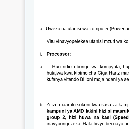
a.
Uwezo na ufanisi wa computer (Power a
Vitu vinavyopelekea ufanisi mzuri wa k
i.
Processor:
a.
Huu ndio ubongo wa kompyuta, hup
hutajwa kwa kipimo cha Giga Hartz ma
kufanya vitendo Bilioni moja ndani ya 
b.
Zilizo maarufu sokoni kwa sasa za kamp
kampuni ya AMD lakini hizi si maar
group 2, hizi huwa na kasi (Speed
inavyoongezeka. Hata hivyo bei nayo h