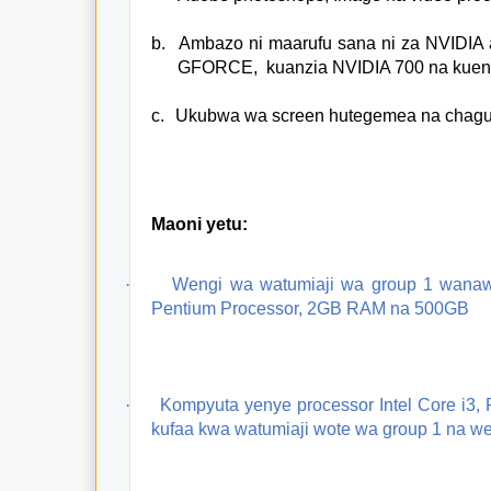
b.
Ambazo ni maarufu sana ni za NVIDIA 
GFORCE,
kuanzia NVIDIA 700 na kuend
c.
Ukubwa wa screen hutegemea na chaguo l
Maoni yetu:
·
Wengi wa watumiaji wa group 1 wanaw
Pentium Processor, 2GB RAM na 500GB
·
Kompyuta yenye processor Intel Core i3,
kufaa kwa watumiaji wote wa group 1 na wen