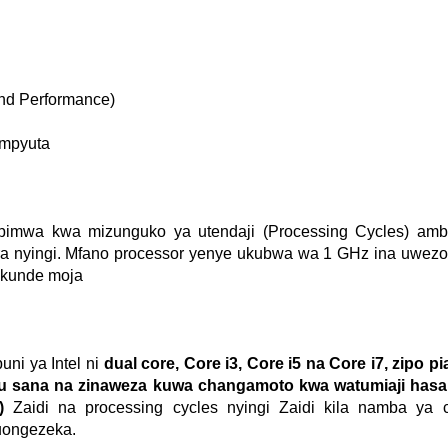
nd Performance)
ompyuta
imwa kwa mizunguko ya utendaji (Processing Cycles) am
ra nyingi. Mfano processor yenye ukubwa wa 1 GHz ina uwez
sekunde moja
uni ya Intel ni
dual core, Core i3, Core i5 na Core i7, zipo pi
ufu sana na zinaweza kuwa changamoto kwa watumiaji has
)
Zaidi na processing cycles nyingi Zaidi kila namba ya 
uongezeka.