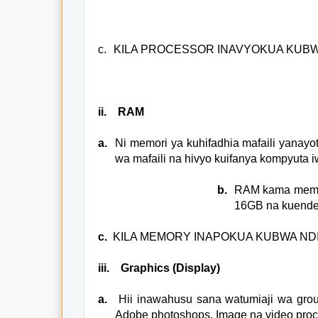
c.
KILA PROCESSOR INAVYOKUA KUBW
ii.
RAM
a.
Ni memori ya kuhifadhia mafaili yanay
wa mafaili na hivyo kuifanya kompyuta
b.
RAM kama memor
16GB na kuende
c.
KILA MEMORY INAPOKUA KUBWA NDI
iii.
Graphics (Display)
a.
Hii inawahusu sana watumiaji wa grou
Adobe photoshops, Image na video proc