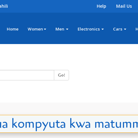
hili
Help
Mail Us
Home
Women
Men
Electronics
Cars
Go!
gua kompyuta kwa matumm