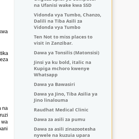
na Ufanisi wake kwa SSD
Vidonda vya Tumbo, Chanzo,
Dalili na Tiba Asili za
Vidonda vya Tumbo
 kwa
Ten Not to miss places to
visit in Zanzibar.
Dawa ya Tonsilis (Matonsisi)
tika
weza
Jinsi ya ku bold, italic na
Kupiga mchoro kwenye
Whatsapp
Dawa ya Bawasiri
Dawa ya Jino, Tiba Asilia ya
Jino linalouma
a na
Raudhat Medical Clinic
ruzi
Dawa za asili za pumu
i wa
Dawa za asili zinazootesha
bani
nywele na kuzuia upara