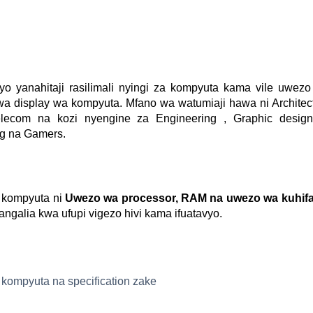
 yanahitaji rasilimali nyingi za kompyuta kama vile uwez
 display wa kompyuta. Mfano wa watumiaji hawa ni Architec
lecom na kozi nyengine za Engineering , Graphic design
g na Gamers.
a kompyuta ni
Uwezo wa processor, RAM na uwezo wa kuhif
angalia kwa ufupi vigezo hivi kama ifuatavyo.
kompyuta na specification zake