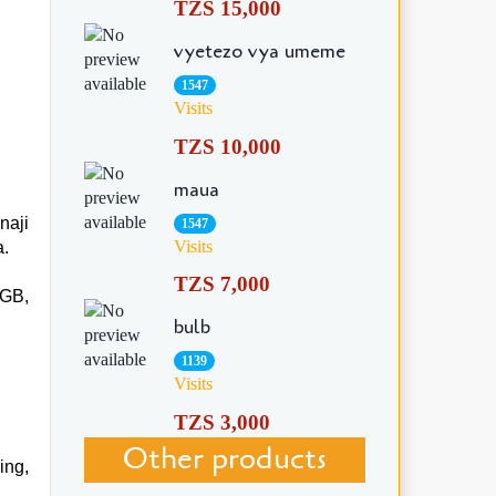
TZS 15,000
vyetezo vya umeme
1547
Visits
TZS 10,000
maua
naji
1547
Visits
a.
TZS 7,000
4GB,
bulb
1139
Visits
TZS 3,000
Other products
ing,