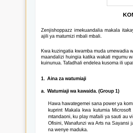
KO
Zenjishoppazz imekuandalia makala itak
ajili ya matumizi mbali mbali.
Kwa kuzingatia kwamba muda umewadia wa w
maandalizi huingia katika wakati mgumu w
kuinunua. Tafadhali endelea kusoma ili upa
1.
Aina za watumiaji
a.
Watumiaji wa kawaida. (Group 1)
Hawa hawategemei sana power ya kompy
kuprint Makala kwa kutumia Microsoft 
mtandaoni, ku play mafaili ya sauti au
Ofisini, Wanafunzi wa Arts na Sayansi
na wenye maduka.