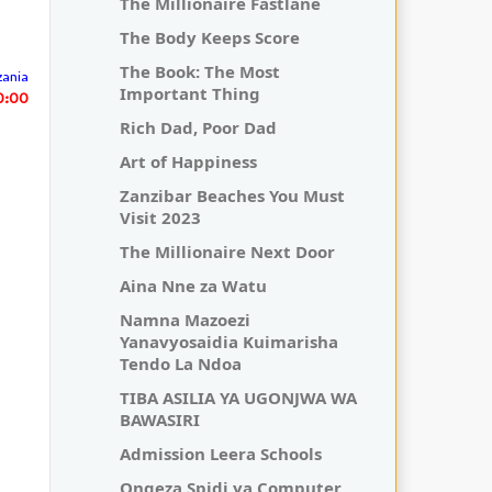
The Millionaire Fastlane
The Body Keeps Score
The Book: The Most
zania
Important Thing
0:00
Rich Dad, Poor Dad
Art of Happiness
Zanzibar Beaches You Must
Visit 2023
The Millionaire Next Door
Aina Nne za Watu
Namna Mazoezi
Yanavyosaidia Kuimarisha
Tendo La Ndoa
TIBA ASILIA YA UGONJWA WA
BAWASIRI
Admission Leera Schools
Ongeza Spidi ya Computer