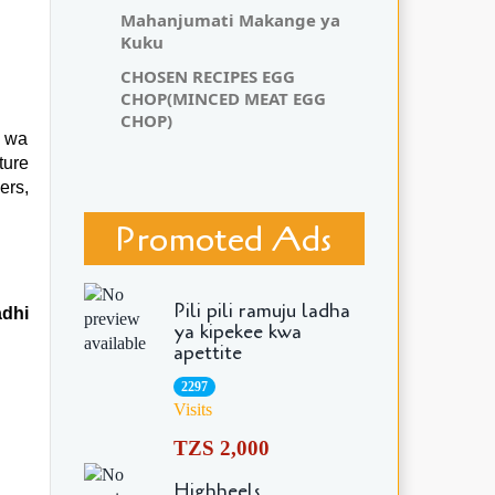
Mahanjumati Makange ya
Kuku
CHOSEN RECIPES EGG
CHOP(MINCED MEAT EGG
CHOP)
o wa
ture
ers,
Promoted Ads
Pili pili ramuju ladha
adhi
ya kipekee kwa
apettite
2297
Visits
TZS 2,000
Highheels