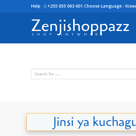
Help
+255 655 063 601
Choose Language : Kiswa
Zenjishoppazz
SHOP ANYWHERE
Jinsi ya kucha