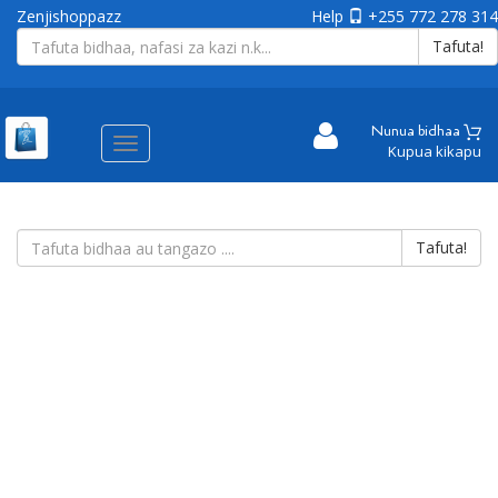
Zenjishoppazz
Help
+255 772 278 314
Tafuta!
Nunua bidhaa
Aina
Kupua kikapu
ya
matembezi
Tafuta!