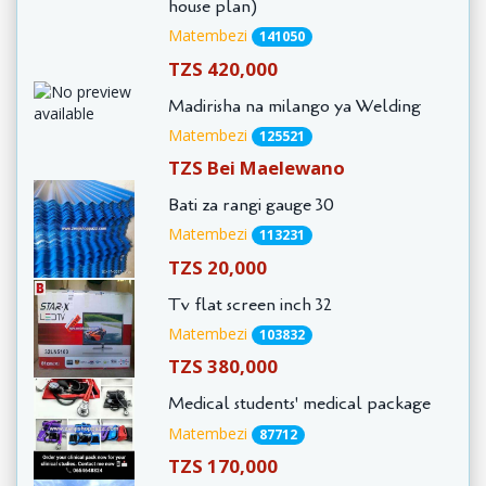
house plan)
Matembezi
141050
TZS 420,000
Madirisha na milango ya Welding
Matembezi
125521
TZS Bei Maelewano
Bati za rangi gauge 30
Matembezi
113231
TZS 20,000
Tv flat screen inch 32
Matembezi
103832
TZS 380,000
Medical students' medical package
Matembezi
87712
TZS 170,000