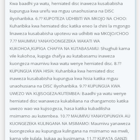
Kwa baadhi ya watu, herniated disc inaweza kusababisha
kupungua kwa urefu wa mguu unaohusiana na DISC
iliyoharibika. 6.?? KUPOTEZA UDHIBITI WA MKOJO NA CHOO:
Kuharibika kwa herniated disc katika eneo la chini la mgongo
linaweza kusababisha upotevu wa udhibiti wa MKOJO/CHOO
7.?? MAUMIVU YANAYOONGEZEKA WAKATI WA
KUKOHOA,KUPIGA CHAFYA NA KUTABASAMU: Shughuli kama
vile kukohoa, kupiga chafya au kutabasamu inaweza
kuongeza maumivu kwa watu wenye herniated disc. 8.??
KUPUNGUA KWA HISIA: Kuharibika kwa herniated disc
inaweza kusababisha kupungua kwa hisia katika mguu
unaohusiana na DISC iliyoharibika. 9.?? KUPUNGUA KWA
UWEZO WA KUJISOGEZA/KUTEMBEA: Baadhi ya watu wenye
herniated disc wanaweza kukabiliana na changamoto katika
uwezo wao wa kujisogeza, hasa katika kubadilisha
msimamo au kutembea. 10.?? MAUMIVU YANAYOPUNGYA AU
KUONGEZEKA KULINGANA NA MSIMAMO: Maumivu yanaweza
kuongezeka au kupungua kulingana na msimamo wa mwili,
kama vile kulala, kukaa au kusimama. 11.?? KUPATA GANZI: