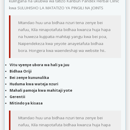
kulingana na ukubwa wa tatizo Karibun Pandex Herbal Clinic
kwa SULUHISHO LA MATATIZO YA PINGILI NA JOINTS
Mtandao huu una bidhaa nzuri tena zenye bei
nafuu, Kila ninapotafuta bidhaa kwanza huja hapa
na huweza kujipatia mahitaji yangu kwa bei poa,
Naipendekeza kwa yeyote anayetafuta bidhaa
bora. Hongera kwa waendeshaji wa website hii..
Vitu vyenye ubora wa hali ya juu
Bidhaa Oriji
Bei zenye kununulika
Huduma kwa wateja nzuri
Mahali pamoja kwa mahitaji yote
Gerentii
Mitindo ya kisasa
Mtandao huu una bidhaa nzuri tena zenye bei
nafuu, Kila ninapotafuta bidhaa kwanza huja hapa