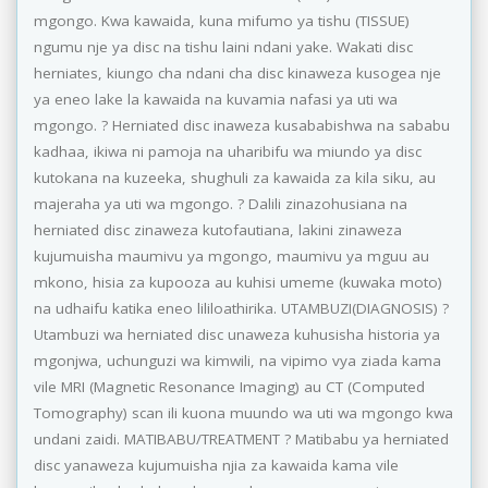
mgongo. Kwa kawaida, kuna mifumo ya tishu (TISSUE)
ngumu nje ya disc na tishu laini ndani yake. Wakati disc
herniates, kiungo cha ndani cha disc kinaweza kusogea nje
ya eneo lake la kawaida na kuvamia nafasi ya uti wa
mgongo. ? Herniated disc inaweza kusababishwa na sababu
kadhaa, ikiwa ni pamoja na uharibifu wa miundo ya disc
kutokana na kuzeeka, shughuli za kawaida za kila siku, au
majeraha ya uti wa mgongo. ? Dalili zinazohusiana na
herniated disc zinaweza kutofautiana, lakini zinaweza
kujumuisha maumivu ya mgongo, maumivu ya mguu au
mkono, hisia za kupooza au kuhisi umeme (kuwaka moto)
na udhaifu katika eneo lililoathirika. UTAMBUZI(DIAGNOSIS) ?
Utambuzi wa herniated disc unaweza kuhusisha historia ya
mgonjwa, uchunguzi wa kimwili, na vipimo vya ziada kama
vile MRI (Magnetic Resonance Imaging) au CT (Computed
Tomography) scan ili kuona muundo wa uti wa mgongo kwa
undani zaidi. MATIBABU/TREATMENT ? Matibabu ya herniated
disc yanaweza kujumuisha njia za kawaida kama vile