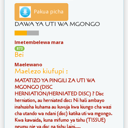
Pakua picha
DAWA YA UTI WA MGONGO
Imetembelewa mara
873
Bei
Maelewano
Maelezo kiufupi :
MATATIZO YA PINGILI ZA UTI WA
MGONGO (DISC
HERNIATION/HERNIATED DISC) ? Disc
herniation, au herniated disc: Ni hali ambayo
inahusisha kuhama au kuvuja kwa kiungo cha wazi
cha utando wa ndani (disc) katika uti wa mgongo.
Kwa kawaida, kuna mifumo ya tishu (TISSUE)
ngumu nje ya disc na tishu laini....