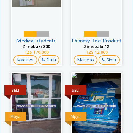
Medical students'
Dummy Test Product
Zimebaki 300
Zimebaki 12
TZS 170,000
TZS 12,000
Maelezo
Simu
Maelezo
Simu
SELI
SELI
Mpya
Mpya