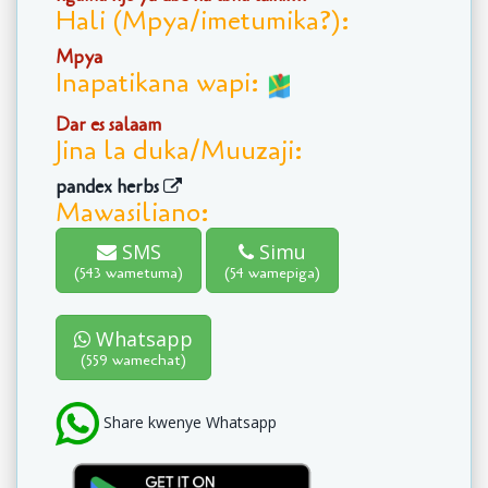
Hali (Mpya/imetumika?):
Mpya
Inapatikana wapi:
Dar es salaam
Jina la duka/Muuzaji:
pandex herbs
Mawasiliano:
SMS
Simu
(543 wametuma)
(54 wamepiga)
Whatsapp
(559 wamechat)
Share kwenye Whatsapp