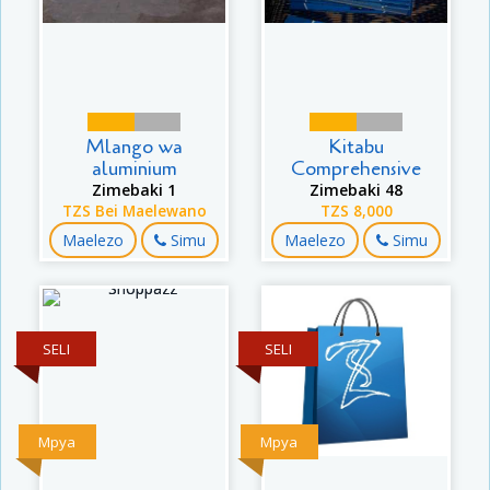
Mlango wa
Kitabu
aluminium
Comprehensive
Zimebaki 1
Zimebaki 48
TZS Bei Maelewano
TZS 8,000
Maelezo
Simu
Maelezo
Simu
SELI
SELI
Mpya
Mpya