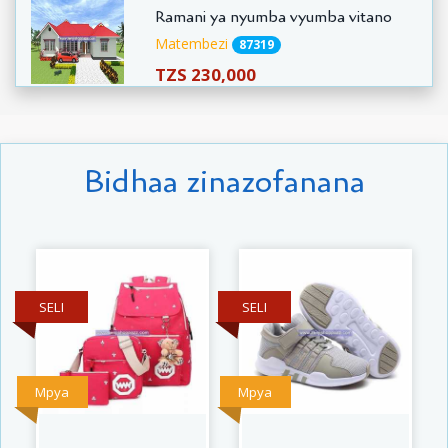
Ramani ya nyumba vyumba vitano
Matembezi
87319
TZS 230,000
Bidhaa zinazofanana
SELI
SELI
Mpya
Mpya