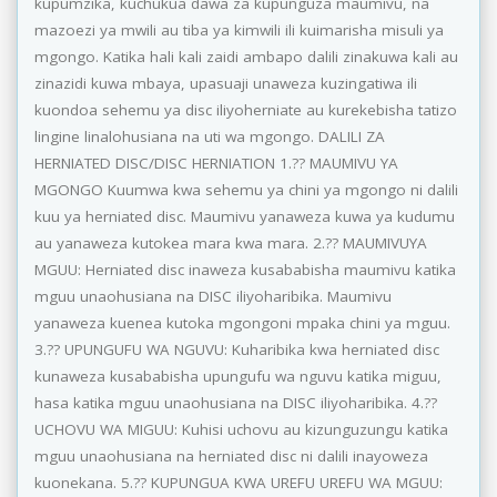
kupumzika, kuchukua dawa za kupunguza maumivu, na
mazoezi ya mwili au tiba ya kimwili ili kuimarisha misuli ya
mgongo. Katika hali kali zaidi ambapo dalili zinakuwa kali au
zinazidi kuwa mbaya, upasuaji unaweza kuzingatiwa ili
kuondoa sehemu ya disc iliyoherniate au kurekebisha tatizo
lingine linalohusiana na uti wa mgongo. DALILI ZA
HERNIATED DISC/DISC HERNIATION 1.?? MAUMIVU YA
MGONGO Kuumwa kwa sehemu ya chini ya mgongo ni dalili
kuu ya herniated disc. Maumivu yanaweza kuwa ya kudumu
au yanaweza kutokea mara kwa mara. 2.?? MAUMIVUYA
MGUU: Herniated disc inaweza kusababisha maumivu katika
mguu unaohusiana na DISC iliyoharibika. Maumivu
yanaweza kuenea kutoka mgongoni mpaka chini ya mguu.
3.?? UPUNGUFU WA NGUVU: Kuharibika kwa herniated disc
kunaweza kusababisha upungufu wa nguvu katika miguu,
hasa katika mguu unaohusiana na DISC iliyoharibika. 4.??
UCHOVU WA MIGUU: Kuhisi uchovu au kizunguzungu katika
mguu unaohusiana na herniated disc ni dalili inayoweza
kuonekana. 5.?? KUPUNGUA KWA UREFU UREFU WA MGUU: