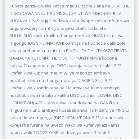
Kupata ganzi/kuwaka katika mguu unaohusiana na DISC THE
DISC (DAWA YA KUTIBU PINGILI ZA UTI WA MGONGO BILA
KUFANYA UPASUAJI) ? Ni dawa asilia iliyopo katika mfumo wa
unga(powdery form) iliyofanyiwa utafiti na kuleta
SULUHISHO katika kutibu changamoto za PINGILI za uti wa
mgongo (DISC HERNIATION) pamoja na kuondoa dalili zote
zinazoambatana na tatzo la PINGILI. FAIDA UTAKAZOZIPATA
BAADA YA KUTUMIA THE DISC: 1.?? Utafanikiwa kupona
kabisa Changamoto ya DISC pamoja na athari zake. 2.??
Utafanikiwa kupona maumivu ya mgongo ambayo
husababishwa na changamoto ya DISC(PINGILI). 3.??
Utafanikiwa kuondokana na Maumivu ya Kiuno ambayo
husababishwa na tatizo katika DISC za chini (LOWER DISC
HERNIATION) 4.?? Utafanikiwa kuondokana na GANZI ya
miguu na kiuno ambayo husababishwa na Hitilafu ya PINGILI
katika Uti wa mgongo (DISC HERNIATION). 5.?? Utafanikiwa
kurejesha furaha na uwezo wako wa kufanyakazi kama
hapo awali. ? DOZE YAKE .Ni doze ya week 4 hadi 8