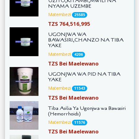
UZITO,KITAMBI,MWILI NA
NYAMA UZEMBE
Matembezi
25585
TZS 764,516,995
UGONJWA WA
BAWASIRI,CHANZO NA TIBA
YAKE
Matembezi
4206
TZS Bei Maelewano
UGONJWA WA PID NA TIBA
YAKE
Matembezi
11543
TZS Bei Maelewano
Tiba Asilia Ya Ugonjwa wa Bawasiri
(Hemorrhoids)
Matembezi
11576
TZS Bei Maelewano