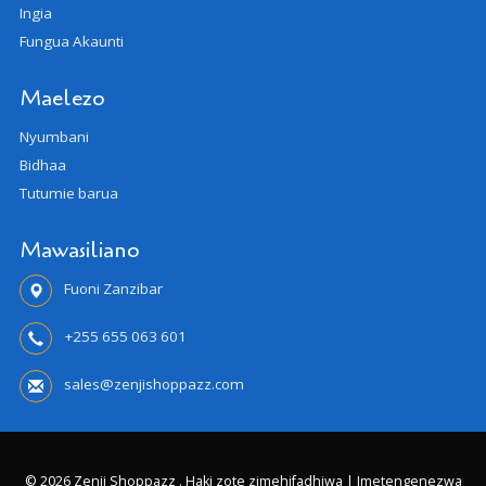
Ingia
Fungua Akaunti
Maelezo
Nyumbani
Bidhaa
Tutumie barua
Mawasiliano
Fuoni Zanzibar
+255 655 063 601
sales@zenjishoppazz.com
© 2026 Zenji Shoppazz . Haki zote zimehifadhiwa | Imetengenezwa