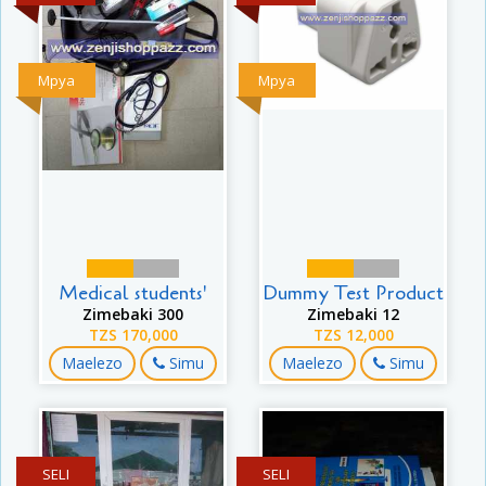
Mpya
Mpya
Medical students'
Dummy Test Product
Zimebaki 300
Zimebaki 12
TZS 170,000
TZS 12,000
Maelezo
Simu
Maelezo
Simu
SELI
SELI