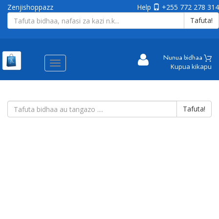
Zenjishoppazz
Help
+255 772 278 314
Tafuta!
Nunua bidhaa
Aina
Kupua kikapu
ya
matembezi
Tafuta!