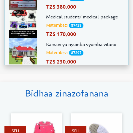
TZS 380,000
Medical students' medical package
Matembezi
87438
TZS 170,000
Ramani ya nyumba vyumba vitano
Matembezi
87297
TZS 230,000
Bidhaa zinazofanana
SELI
SELI