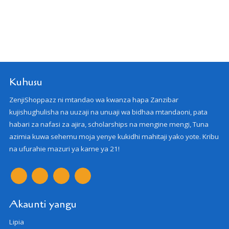
Kuhusu
ZenjiShoppazz ni mtandao wa kwanza hapa Zanzibar
kujishughulisha na uuzaji na unuaji wa bidhaa mtandaoni, pata
habari za nafasi za ajira, scholarships na mengine mengi, Tuna
azimia kuwa sehemu moja yenye kukidhi mahitaji yako yote. Kribu
na ufurahie mazuri ya karne ya 21!
Akaunti yangu
Lipia