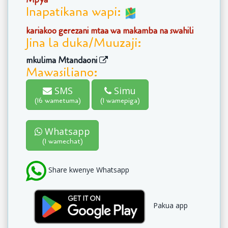
Inapatikana wapi:
kariakoo gerezani mtaa wa makamba na swahili
Jina la duka/Muuzaji:
mkulima Mtandaoni
Mawasiliano:
SMS
Simu
(16 wametuma)
(1 wamepiga)
Whatsapp
(1 wamechat)
Share kwenye Whatsapp
Pakua app