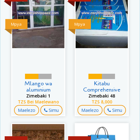
Mpya
Mpya
Mlango wa
Kitabu
aluminium
Comprehensive
Zimebaki 1
Zimebaki 48
TZS Bei Maelewano
TZS 8,000
Maelezo
Simu
Maelezo
Simu