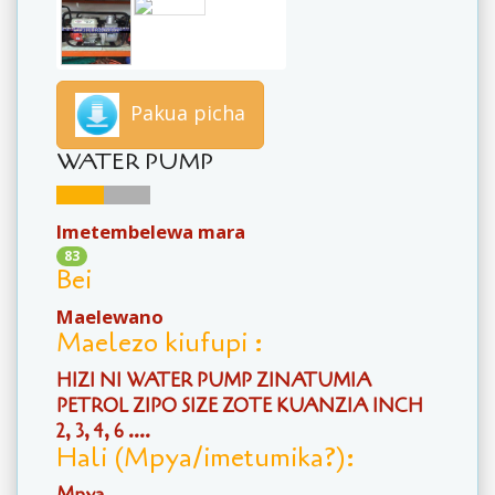
Pakua picha
WATER PUMP
Imetembelewa mara
83
Bei
Maelewano
Maelezo kiufupi :
HIZI NI WATER PUMP ZINATUMIA
PETROL ZIPO SIZE ZOTE KUANZIA INCH
2, 3, 4, 6 ....
Hali (Mpya/imetumika?):
Mpya