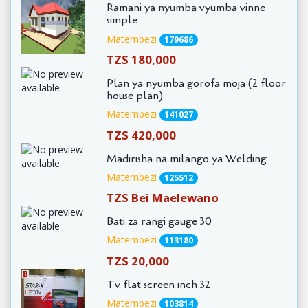
Ramani ya nyumba vyumba vinne
simple
Matembezi
179686
TZS 180,000
Plan ya nyumba gorofa moja (2 floor
house plan)
Matembezi
141027
TZS 420,000
Madirisha na milango ya Welding
Matembezi
125512
TZS Bei Maelewano
Bati za rangi gauge 30
Matembezi
113180
TZS 20,000
Tv flat screen inch 32
Matembezi
103814