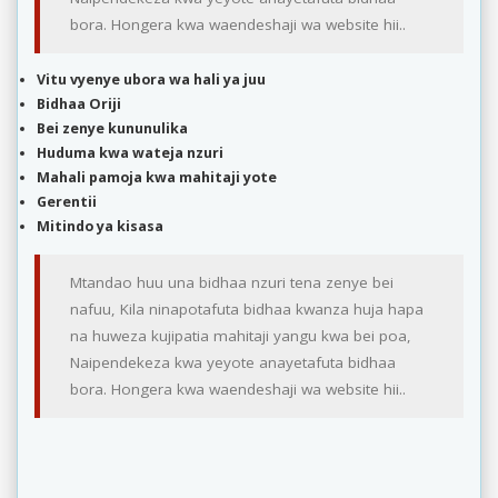
bora. Hongera kwa waendeshaji wa website hii..
Vitu vyenye ubora wa hali ya juu
Bidhaa Oriji
Bei zenye kununulika
Huduma kwa wateja nzuri
Mahali pamoja kwa mahitaji yote
Gerentii
Mitindo ya kisasa
Mtandao huu una bidhaa nzuri tena zenye bei
nafuu, Kila ninapotafuta bidhaa kwanza huja hapa
na huweza kujipatia mahitaji yangu kwa bei poa,
Naipendekeza kwa yeyote anayetafuta bidhaa
bora. Hongera kwa waendeshaji wa website hii..