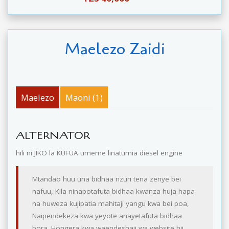
Maelezo Zaidi
Maelezo
Maoni (1)
ALTERNATOR
hili ni JIKO la KUFUA umeme linatumia diesel engine
Mtandao huu una bidhaa nzuri tena zenye bei
nafuu, Kila ninapotafuta bidhaa kwanza huja hapa
na huweza kujipatia mahitaji yangu kwa bei poa,
Naipendekeza kwa yeyote anayetafuta bidhaa
bora. Hongera kwa waendeshaji wa website hii..