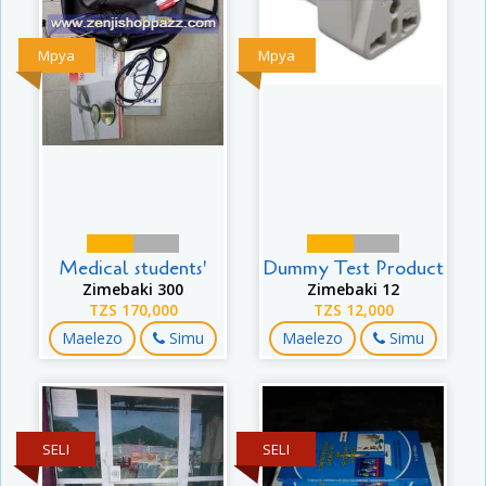
Mpya
Mpya
Medical students'
Dummy Test Product
Zimebaki 300
Zimebaki 12
TZS 170,000
TZS 12,000
Maelezo
Simu
Maelezo
Simu
SELI
SELI