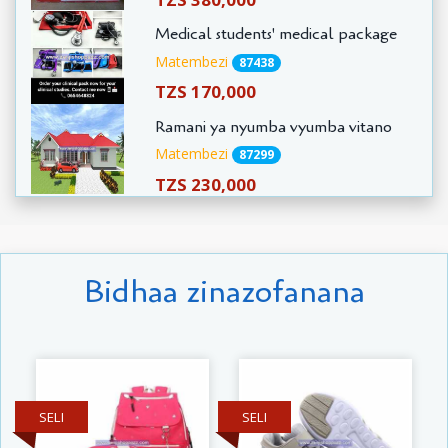
Medical students' medical package
Matembezi
87438
TZS 170,000
Ramani ya nyumba vyumba vitano
Matembezi
87299
TZS 230,000
Bidhaa zinazofanana
SELI
SELI