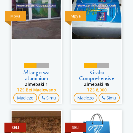
Mpya
Mpya
Mlango wa
Kitabu
aluminium
Comprehensive
Zimebaki 1
Zimebaki 48
TZS Bei Maelewano
TZS 8,000
Maelezo
Simu
Maelezo
Simu
SELI
SELI