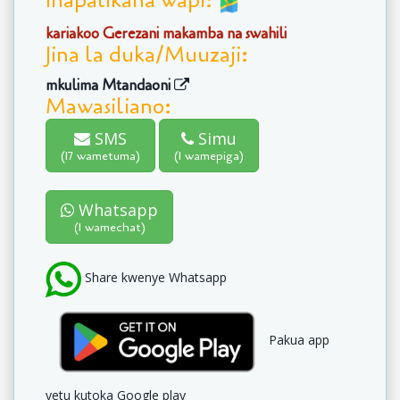
Inapatikana wapi:
kariakoo Gerezani makamba na swahili
Jina la duka/Muuzaji:
mkulima Mtandaoni
Mawasiliano:
SMS
Simu
(17 wametuma)
(1 wamepiga)
Whatsapp
(1 wamechat)
Share kwenye Whatsapp
Pakua app
yetu kutoka Google play