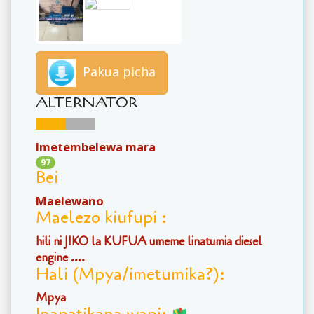
Pakua picha
ALTERNATOR
Imetembelewa mara
97
Bei
Maelewano
Maelezo kiufupi :
hili ni JIKO la KUFUA umeme linatumia diesel
engine ....
Hali (Mpya/imetumika?):
Mpya