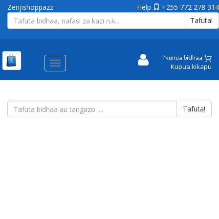
Zenjishoppazz
Help
+255 772 278 314
Tafuta!
Nunua bidhaa
Aina
Kupua kikapu
ya
matembezi
Tafuta!