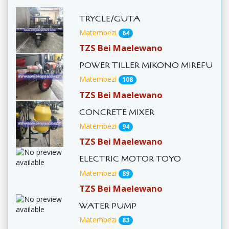
TRYCLE/GUTA
Matembezi
64
TZS Bei Maelewano
POWER TILLER MIKONO MIREFU
Matembezi
108
TZS Bei Maelewano
CONCRETE MIXER
Matembezi
94
TZS Bei Maelewano
ELECTRIC MOTOR TOYO
Matembezi
89
TZS Bei Maelewano
WATER PUMP
Matembezi
83