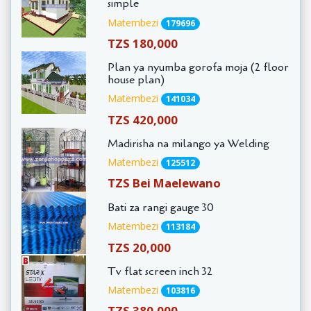
simple
Matembezi
179696
TZS 180,000
Plan ya nyumba gorofa moja (2 floor
house plan)
Matembezi
141034
TZS 420,000
Madirisha na milango ya Welding
Matembezi
125512
TZS Bei Maelewano
Bati za rangi gauge 30
Matembezi
113184
TZS 20,000
Tv flat screen inch 32
Matembezi
103816
TZS 380,000