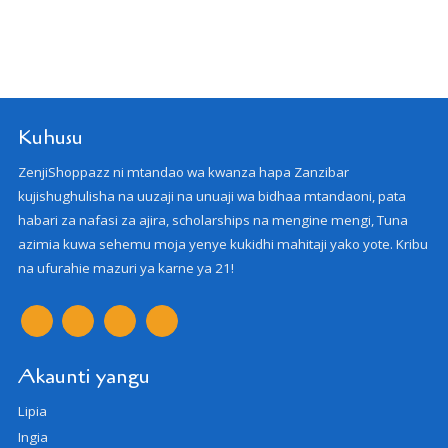
Kuhusu
ZenjiShoppazz ni mtandao wa kwanza hapa Zanzibar
kujishughulisha na uuzaji na unuaji wa bidhaa mtandaoni, pata
habari za nafasi za ajira, scholarships na mengine mengi, Tuna
azimia kuwa sehemu moja yenye kukidhi mahitaji yako yote. Kribu
na ufurahie mazuri ya karne ya 21!
Akaunti yangu
Lipia
Ingia