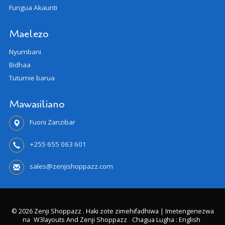
Fungua Akaunti
Maelezo
Nyumbani
Bidhaa
Tutumie barua
Mawasiliano
Fuoni Zanzibar
+255 655 063 601
sales@zenjishoppazz.com
© 2026 Zenji Shoppazz . Haki zote zimehifadhiwa | Imetengenezwa
na
W3layouts And Zenji Shoppazz
Chagua Lugha : English