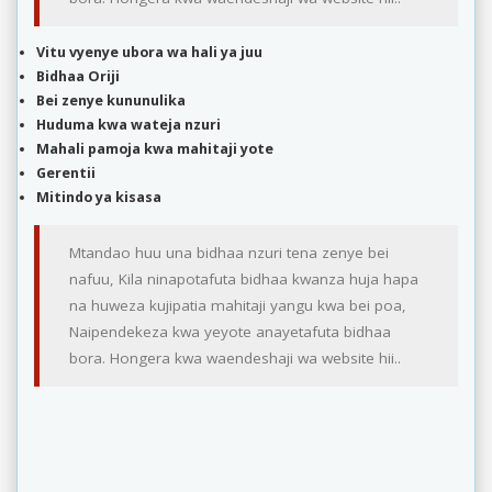
Vitu vyenye ubora wa hali ya juu
Bidhaa Oriji
Bei zenye kununulika
Huduma kwa wateja nzuri
Mahali pamoja kwa mahitaji yote
Gerentii
Mitindo ya kisasa
Mtandao huu una bidhaa nzuri tena zenye bei
nafuu, Kila ninapotafuta bidhaa kwanza huja hapa
na huweza kujipatia mahitaji yangu kwa bei poa,
Naipendekeza kwa yeyote anayetafuta bidhaa
bora. Hongera kwa waendeshaji wa website hii..