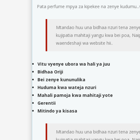
Pata perfume mpya za kipekee na zenye kudumu...wa
Mtandao huu una bidhaa nzuri tena zenye
kujipatia mahitaji yangu kwa bei poa, N
waendeshaji wa website hii..
Vitu vyenye ubora wa hali ya juu
Bidhaa Oriji
Bei zenye kununulika
Huduma kwa wateja nzuri
Mahali pamoja kwa mahitaji yote
Gerentii
Mitindo ya kisasa
Mtandao huu una bidhaa nzuri tena zenye
kujipatia mahitaji yangu kwa bei poa, N