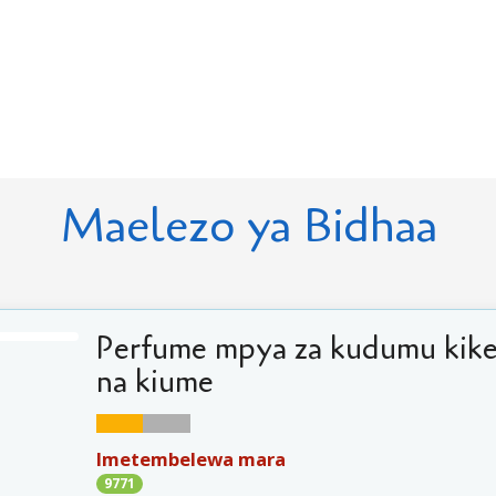
Maelezo ya Bidhaa
Perfume mpya za kudumu kik
na kiume
Imetembelewa mara
9771