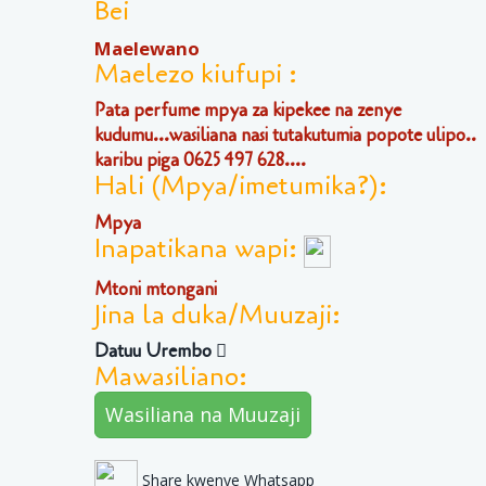
Bei
Maelewano
Maelezo kiufupi :
Pata perfume mpya za kipekee na zenye
kudumu...wasiliana nasi tutakutumia popote ulipo..
karibu piga 0625 497 628....
Hali (Mpya/imetumika?):
Mpya
Inapatikana wapi:
Mtoni mtongani
Jina la duka/Muuzaji:
Datuu Urembo
Mawasiliano:
Wasiliana na Muuzaji
Share kwenye Whatsapp