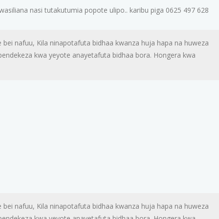
siliana nasi tutakutumia popote ulipo.. karibu piga 0625 497 628
 bei nafuu, Kila ninapotafuta bidhaa kwanza huja hapa na huweza
aipendekeza kwa yeyote anayetafuta bidhaa bora. Hongera kwa
 bei nafuu, Kila ninapotafuta bidhaa kwanza huja hapa na huweza
aipendekeza kwa yeyote anayetafuta bidhaa bora. Hongera kwa