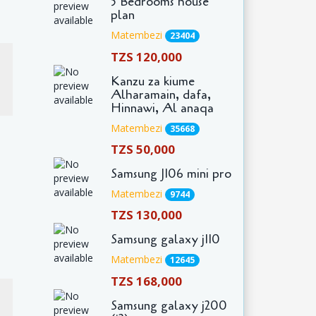
5 Bedrooms house
plan
Matembezi
23404
TZS 120,000
Kanzu za kiume
Alharamain, dafa,
Hinnawi, Al anaqa
Matembezi
35668
TZS 50,000
Samsung J106 mini pro
Matembezi
9744
TZS 130,000
Samsung galaxy j110
Matembezi
12645
TZS 168,000
Samsung galaxy j200