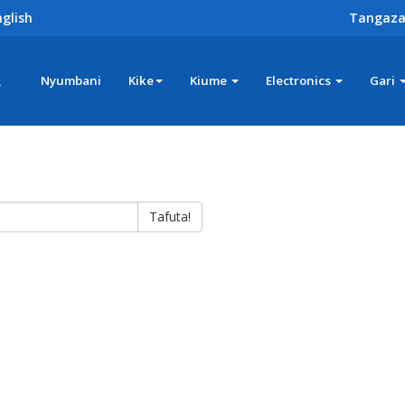
glish
Tangaza
z
Nyumbani
Kike
Kiume
Electronics
Gari
Tafuta!