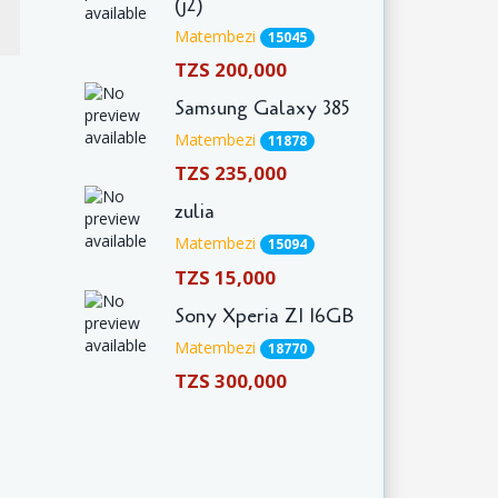
(j2)
Matembezi
15045
TZS 200,000
Samsung Galaxy 385
Matembezi
11878
TZS 235,000
zulia
Matembezi
15094
TZS 15,000
Sony Xperia Z1 16GB
Matembezi
18770
TZS 300,000