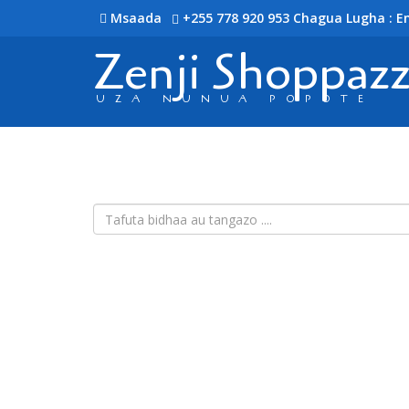
Msaada
+255 778 920 953
Chagua Lugha : En
Zenji Shoppaz
UZA NUNUA POPOTE