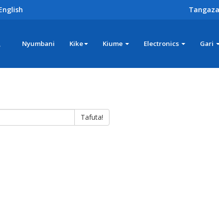
English
Tangaza
z
Nyumbani
Kike
Kiume
Electronics
Gari
Tafuta!