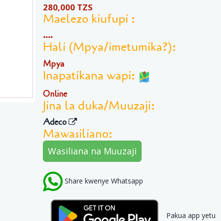
280,000 TZS
Maelezo kiufupi :
....
Hali (Mpya/imetumika?):
Mpya
Inapatikana wapi:
Online
Jina la duka/Muuzaji:
Adeco
Mawasiliano:
Wasiliana na Muuzaji
Share kwenye Whatsapp
Pakua app yetu