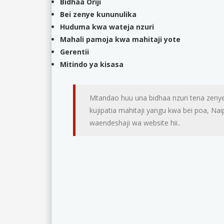
Bidhaa Oriji
Bei zenye kununulika
Huduma kwa wateja nzuri
Mahali pamoja kwa mahitaji yote
Gerentii
Mitindo ya kisasa
Mtandao huu una bidhaa nzuri tena zenye
kujipatia mahitaji yangu kwa bei poa, N
waendeshaji wa website hii..