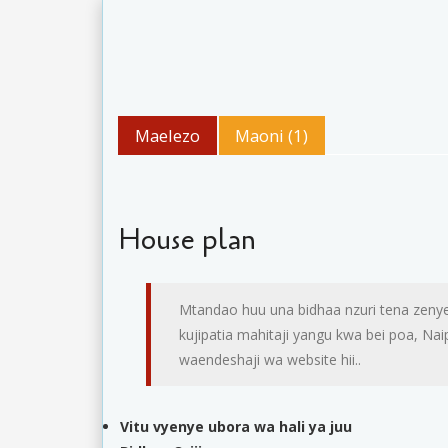
Maelezo
Maoni (1)
House plan
Mtandao huu una bidhaa nzuri tena zenye
kujipatia mahitaji yangu kwa bei poa, N
waendeshaji wa website hii..
Vitu vyenye ubora wa hali ya juu