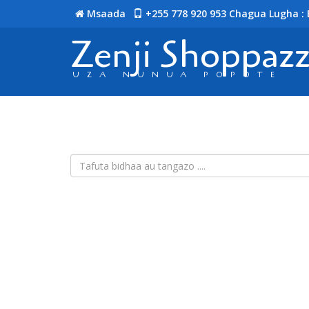
Msaada
+255 778 920 953
Chagua Lugha : 
Zenji Shoppaz
UZA NUNUA POPOTE