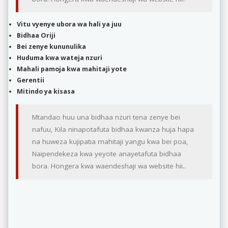
Vitu vyenye ubora wa hali ya juu
Bidhaa Oriji
Bei zenye kununulika
Huduma kwa wateja nzuri
Mahali pamoja kwa mahitaji yote
Gerentii
Mitindo ya kisasa
Mtandao huu una bidhaa nzuri tena zenye bei
nafuu, Kila ninapotafuta bidhaa kwanza huja hapa
na huweza kujipatia mahitaji yangu kwa bei poa,
Naipendekeza kwa yeyote anayetafuta bidhaa
bora. Hongera kwa waendeshaji wa website hii..