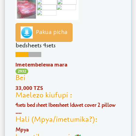
Pakua picha
bedsheets 4sets
Imetembelewa mara
2932
Bei
33,000 TZS
Maelezo kiufupi :
4sets bed sheet 1beesheet 1duvet cover 2 pillow
....
Hali (Mpya/imetumika?):
Mpya