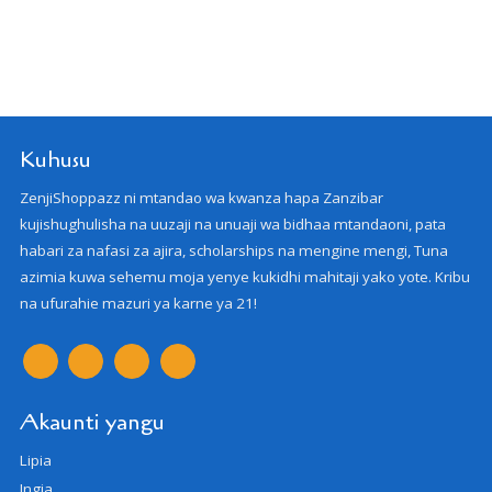
Kuhusu
ZenjiShoppazz ni mtandao wa kwanza hapa Zanzibar
kujishughulisha na uuzaji na unuaji wa bidhaa mtandaoni, pata
habari za nafasi za ajira, scholarships na mengine mengi, Tuna
azimia kuwa sehemu moja yenye kukidhi mahitaji yako yote. Kribu
na ufurahie mazuri ya karne ya 21!
Akaunti yangu
Lipia
Ingia