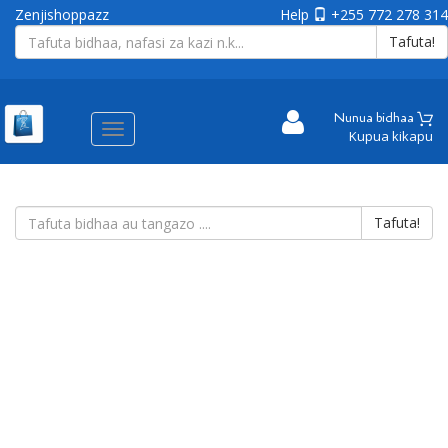
Zenjishoppazz
Help
+255 772 278 314
Tafuta!
Nunua bidhaa
Aina
Kupua kikapu
ya
matembezi
Tafuta!