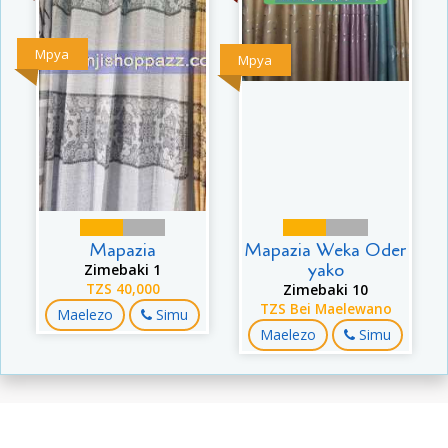
Mpya
Mpya
Mapazia
Mapazia Weka Oder
yako
Zimebaki 1
TZS 40,000
Zimebaki 10
TZS Bei Maelewano
Maelezo
Simu
Maelezo
Simu