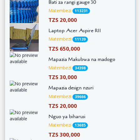
Bati za rangi gauge 30
Matembezi
113231
TZS 20,000
Laptop Acer Aspire R11
Matembezi
11139
TZS 650,000
Mapazia Makubwa na madogo
Matembezi
34398
TZS 30,000
Mapazia design nzuri
Matembezi
39666
TZS 20,000
Nguo ya biharusi
Matembezi
13685
TZS 300,000