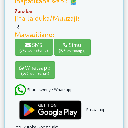
Inapatikana wapi:
Zanzibar
Jina la duka/Muuzaji:
Mawasiliano:
SMS
Simu
(776 wametuma)
(104 wamepiga)
Whatsapp
(673 wamechat)
Share kwenye Whatsapp
Pakua app
yetu kutoka Google play