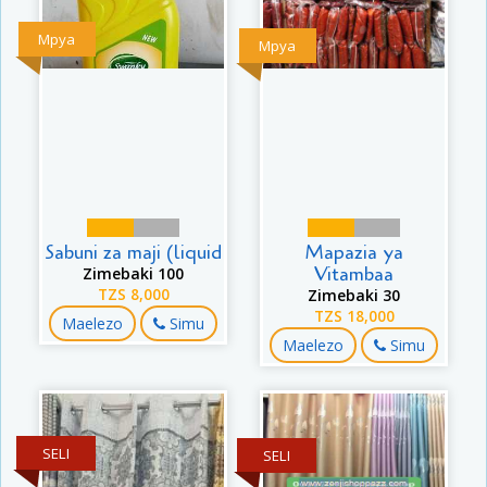
Mpya
Mpya
Sabuni za maji (liquid
Mapazia ya
Vitambaa
Zimebaki 100
TZS 8,000
Zimebaki 30
TZS 18,000
Maelezo
Simu
Maelezo
Simu
SELI
SELI