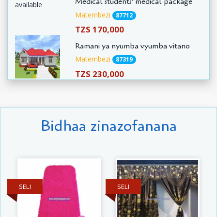
Medical students' medical package
Matembezi
87712
TZS 170,000
Ramani ya nyumba vyumba vitano
Matembezi
87319
TZS 230,000
Bidhaa zinazofanana
SELI
SELI