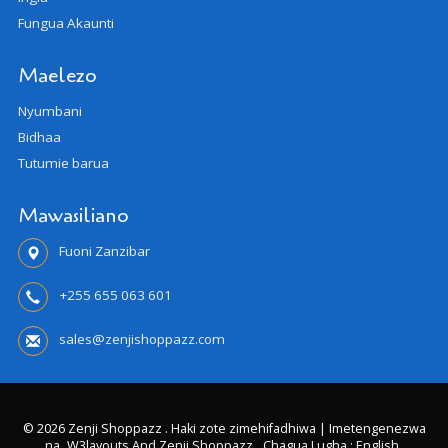
Fungua Akaunti
Maelezo
Nyumbani
Bidhaa
Tutumie barua
Mawasiliano
Fuoni Zanzibar
+255 655 063 601
sales@zenjishoppazz.com
© 2026 Zenji Shoppazz . Haki zote zimehifadhiwa | Imetengenezwa
na
W3layouts And Zenji Shoppazz
Chagua Lugha : English