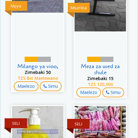
Mpya
Mtumba
Milango ya vioo,
Meza za used za
shule
Zimebaki 50
TZS Bei Maelewano
Zimebaki 15
TZS 120,000
Maelezo
Simu
Maelezo
Simu
SELI
SELI