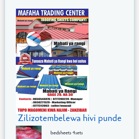
Zilizotembelewa hivi punde
bedsheets 4sets