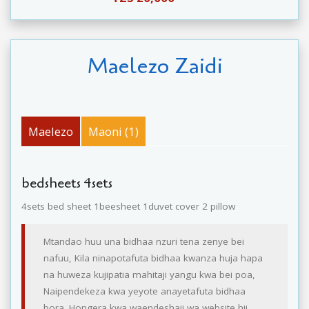
Maelezo Zaidi
Maelezo
Maoni (1)
bedsheets 4sets
4sets bed sheet 1beesheet 1duvet cover 2 pillow
Mtandao huu una bidhaa nzuri tena zenye bei
nafuu, Kila ninapotafuta bidhaa kwanza huja hapa
na huweza kujipatia mahitaji yangu kwa bei poa,
Naipendekeza kwa yeyote anayetafuta bidhaa
bora. Hongera kwa waendeshaji wa website hii..