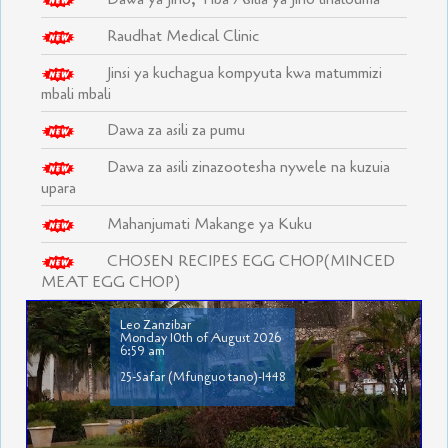
Raudhat Medical Clinic
Jinsi ya kuchagua kompyuta kwa matummizi
mbali mbali
Dawa za asili za pumu
Dawa za asili zinazootesha nywele na kuzuia
upara
Mahanjumati Makange ya Kuku
CHOSEN RECIPES EGG CHOP(MINCED
MEAT EGG CHOP)
Leo Zanzibar
Monday 10th of August 2026
6:59 am
25-Safar (Mfunguo tano)-1448