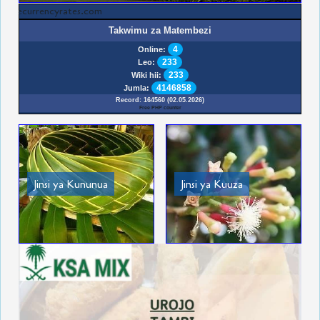
freecurrencyrates.com
Takwimu za Matembezi
4
Online:
233
Leo:
233
Wiki hii:
4146858
Jumla:
Record: 164560 (02.05.2026)
Free PHP counter
Jinsi ya Kununua
Jinsi ya Kuuza