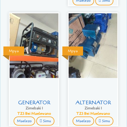
Maelezo
Simu
Mpya
Mpya
GENERATOR
ALTERNATOR
Zimebaki 1
Zimebaki 1
TZS Bei Maelewano
TZS Bei Maelewano
Maelezo
Simu
Maelezo
Simu