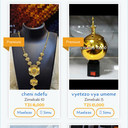
Premium
Premium
cheni ndefu
vyetezo vya umeme
Zimebaki 10
Zimebaki 15
TZS 16,000
TZS 10,000
Maelezo
Simu
Maelezo
Simu