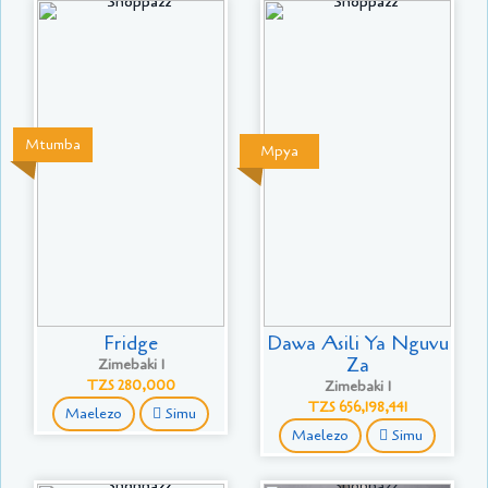
Mtumba
Mpya
Fridge
Dawa Asili Ya Nguvu
Za
Zimebaki 1
TZS 280,000
Zimebaki 1
TZS 656,198,441
Maelezo
Simu
Maelezo
Simu