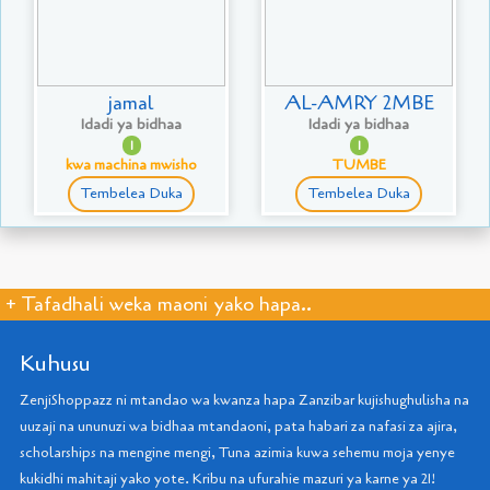
jamal
AL-AMRY 2MBE
Idadi ya bidhaa
Idadi ya bidhaa
1
1
kwa machina mwisho
TUMBE
Tembelea Duka
Tembelea Duka
+ Tafadhali weka maoni yako hapa..
Kuhusu
ZenjiShoppazz ni mtandao wa kwanza hapa Zanzibar kujishughulisha na
uuzaji na ununuzi wa bidhaa mtandaoni, pata habari za nafasi za ajira,
scholarships na mengine mengi, Tuna azimia kuwa sehemu moja yenye
kukidhi mahitaji yako yote. Kribu na ufurahie mazuri ya karne ya 21!