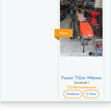
Mpya
Power Tiller Mikono
Zimebaki 1
TZS Bei Maelewano
Maelezo
Simu