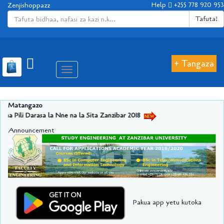
body, html { overflow-x: hidden; }
Help
+255 778 920 953
Zenjishoppazz
Tafuta!
+ Tangaza
Aina
ya
matembezi
Matangazo
 la Sita Zanzibar 2018
Announcement
Pakua app yetu kutoka