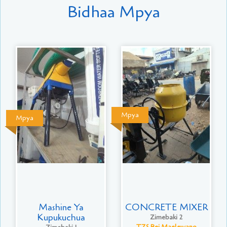
Bidhaa Mpya
Mpya
Mpya
Mashine Ya
CONCRETE MIXER
Kupukuchua
Zimebaki 2
TZS Bei Maelewano