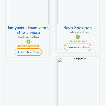
bin yunnus foum vijora
Buyo Bookshop
classic vijora
Idadi ya bidhaa
Idadi ya bidhaa
1
Dar es salaam
1
saaten zanzibar
Tembelea Duka
Tembelea Duka