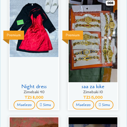
Premium
Premium
Night dress
saa za kike
Zimebaki 40
Zimebaki 10
TZS 8,000
TZS 15,000
Maelezo
Simu
Maelezo
Simu