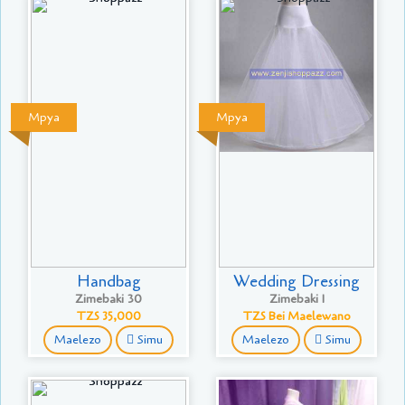
Mpya
Mpya
Handbag
Wedding Dressing
Zimebaki 30
Zimebaki 1
TZS 35,000
TZS Bei Maelewano
Maelezo
Simu
Maelezo
Simu