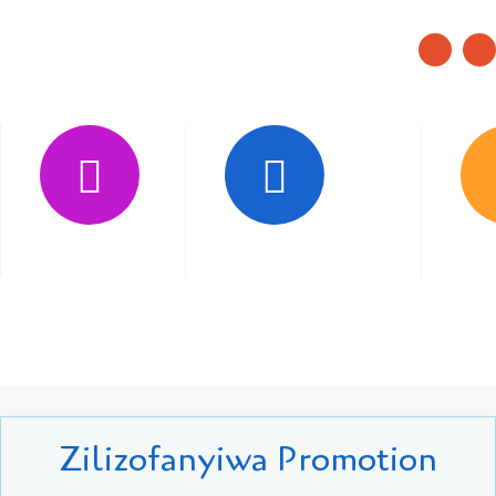
Chagua kutoka..!
Gari ndogo na Kubwa
Matunda na Vyak
11
39
Zilizofanyiwa Promotion