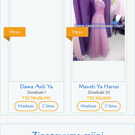
Mpya
Mpya
Dawa Asili Ya
Maveli Ya Harusi
Zimebaki 1
Zimebaki 30
TZS 764,516,995
TZS 350,000
Maelezo
Simu
Maelezo
Simu