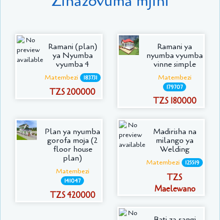
Zinazovuma mjini
Ramani (plan)
Ramani ya
ya Nyumba
nyumba vyumba
vyumba 4
vinne simple
Matembezi
Matembezi
183731
179707
TZS 200000
TZS 180000
Plan ya nyumba
Madirisha na
gorofa moja (2
milango ya
floor house
Welding
plan)
Matembezi
125519
Matembezi
TZS
141047
Maelewano
TZS 420000
Bati za rangi