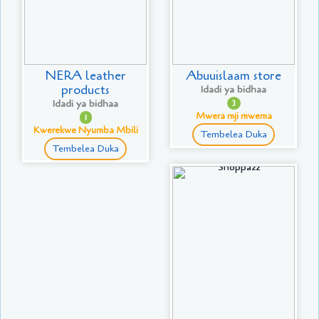
NERA leather
Abuuislaam store
products
Idadi ya bidhaa
Idadi ya bidhaa
3
Mwera mji mwema
1
Kwerekwe Nyumba Mbili
Tembelea Duka
Tembelea Duka