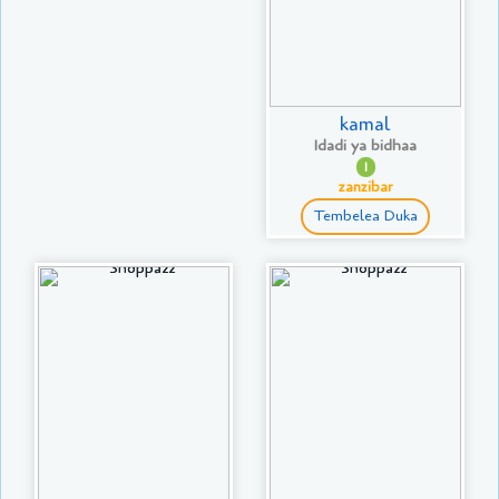
kamal
Idadi ya bidhaa
1
zanzibar
Tembelea Duka