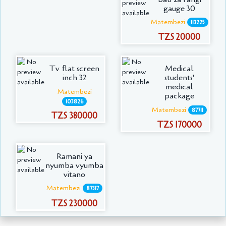
gauge 30
Matembezi
113225
TZS 20000
Tv flat screen
Medical
inch 32
students'
medical
Matembezi
package
103826
Matembezi
87711
TZS 380000
TZS 170000
Ramani ya
nyumba vyumba
vitano
Matembezi
87317
TZS 230000