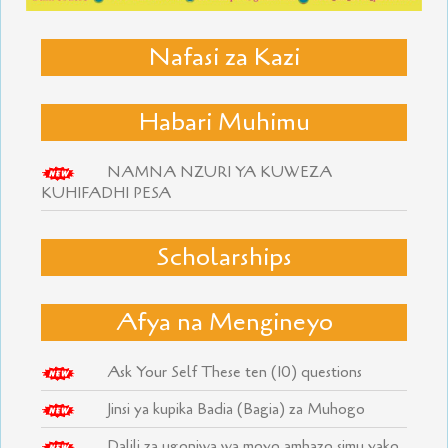
Nafasi za Kazi
Habari Muhimu
NAMNA NZURI YA KUWEZA
KUHIFADHI PESA
Scholarships
Afya na Mengineyo
Ask Your Self These ten (10) questions
Jinsi ya kupika Badia (Bagia) za Muhogo
Dalili za ugonjwa wa moyo ambazo simu yako