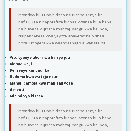
hapo chini
Mtandao huu una bidhaa nzuri tena zenye bei
nafuu, Kila ninapotafuta bidhaa kwanza huja hapa
na huweza kujipatia mahitaji yangu kwa bei poa,
Naipendekeza kwa yeyote anayetafuta bidhaa
bora. Hongera kwa waendeshaji wa website hii..
Vitu vyenye ubora wa hali ya juu
Bidhaa Oriji
Bei zenye kununulika
Huduma kwa wateja nzuri
Mahali pamoja kwa mahitaji yote
Gerentii
Mitindo ya kisasa
Mtandao huu una bidhaa nzuri tena zenye bei
nafuu, Kila ninapotafuta bidhaa kwanza huja hapa
na huweza kujipatia mahitaji yangu kwa bei poa,