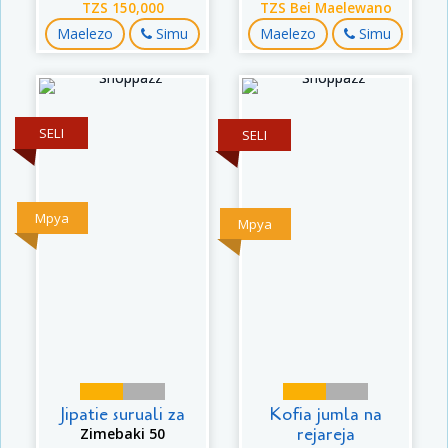
TZS 150,000
TZS Bei Maelewano
Maelezo
Simu
Maelezo
Simu
SELI
SELI
Mpya
Mpya
Jipatie suruali za
Kofia jumla na
rejareja
Zimebaki 50