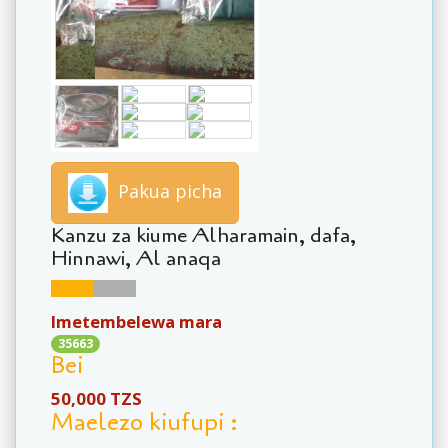
Pakua picha
Kanzu za kiume Alharamain, dafa,
Hinnawi, Al anaqa
Imetembelewa mara
35663
Bei
50,000 TZS
Maelezo kiufupi :