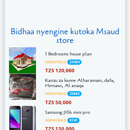
Bidhaa nyengine kutoka Msaud
store
5 Bedrooms house plan
Matembezi
23404
TZS 120,000
Kanzu za kiume Alharamain, dafa,
Hinnawi, Al anaqa
Matembezi
35663
TZS 50,000
Samsung J106 mini pro
Matembezi
9741
TZS 130,000