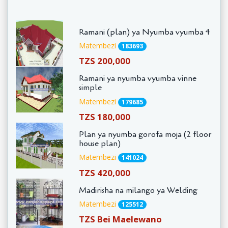
Ramani (plan) ya Nyumba vyumba 4
Matembezi
183693
TZS 200,000
Ramani ya nyumba vyumba vinne
simple
Matembezi
179685
TZS 180,000
Plan ya nyumba gorofa moja (2 floor
house plan)
Matembezi
141024
TZS 420,000
Madirisha na milango ya Welding
Matembezi
125512
TZS Bei Maelewano