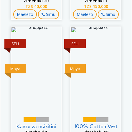
Zimebaki 20
Zimebaki 1
TZS 40,000
TZS 150,000
Maelezo
Simu
Maelezo
Simu
SELI
SELI
Mpya
Mpya
Kanzu za msikitini
100% Cotton Vest