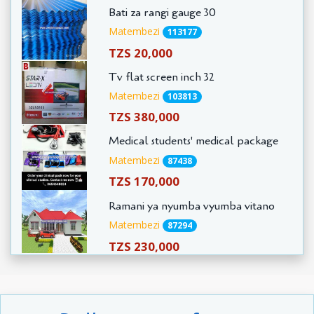
Bati za rangi gauge 30
Matembezi
113177
TZS 20,000
Tv flat screen inch 32
Matembezi
103813
TZS 380,000
Medical students' medical package
Matembezi
87438
TZS 170,000
Ramani ya nyumba vyumba vitano
Matembezi
87294
TZS 230,000