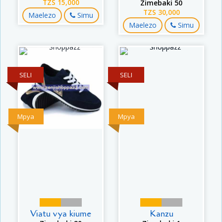
TZS 15,000
Zimebaki 50
TZS 30,000
Maelezo
Simu
Maelezo
Simu
SELI
SELI
Mpya
Mpya
Viatu vya kiume
Kanzu