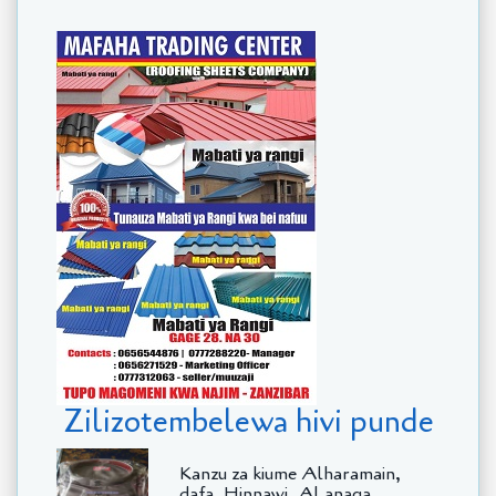
Zilizotembelewa hivi punde
Kanzu za kiume Alharamain,
dafa, Hinnawi, Al anaqa