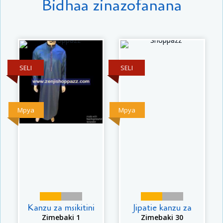
Bidhaa zinazofanana
SELI
SELI
Mpya
Mpya
Kanzu za msikitini
Jipatie kanzu za
Zimebaki 1
Zimebaki 30