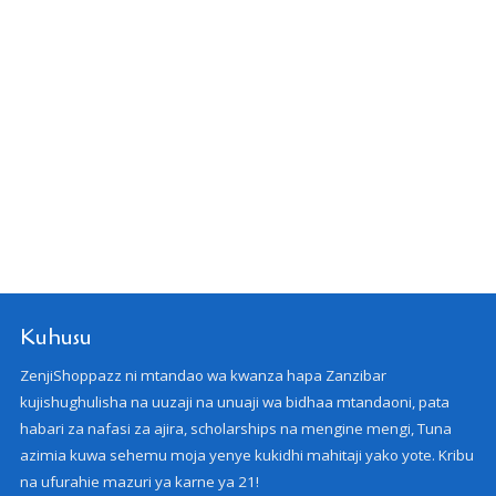
Kuhusu
ZenjiShoppazz ni mtandao wa kwanza hapa Zanzibar
kujishughulisha na uuzaji na unuaji wa bidhaa mtandaoni, pata
habari za nafasi za ajira, scholarships na mengine mengi, Tuna
azimia kuwa sehemu moja yenye kukidhi mahitaji yako yote. Kribu
na ufurahie mazuri ya karne ya 21!