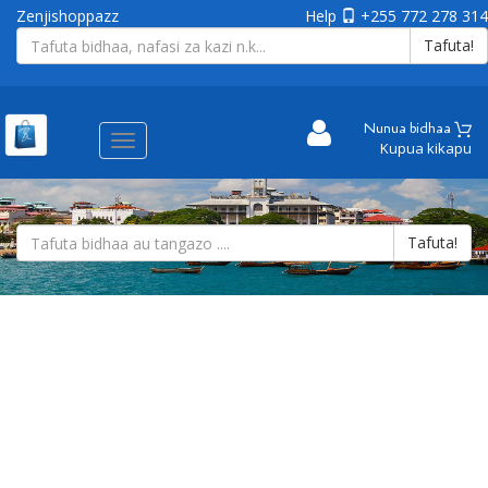
Zenjishoppazz
Help
+255 772 278 314
Tafuta!
Nunua bidhaa
Aina
Kupua kikapu
ya
matembezi
Tafuta!