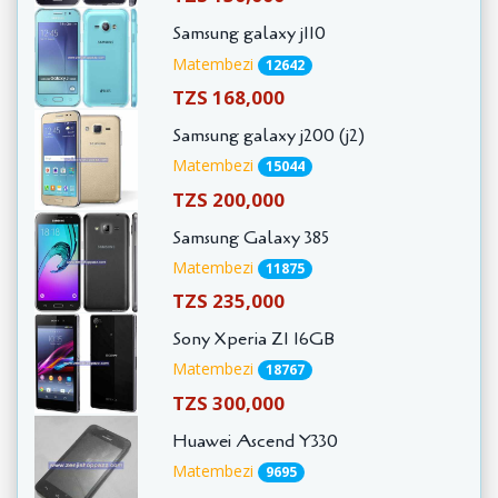
Samsung galaxy j110
Matembezi
12642
TZS 168,000
Samsung galaxy j200 (j2)
Matembezi
15044
TZS 200,000
Samsung Galaxy 385
Matembezi
11875
TZS 235,000
Sony Xperia Z1 16GB
Matembezi
18767
TZS 300,000
Huawei Ascend Y330
Matembezi
9695