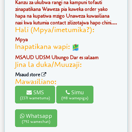
Kanzu za ukubwa rangi na kampuni tofauti
zinapatikana Waweza pia kuweka order yako
hapa na kupatiwa mzigo Unaweza kuwasiliana
nasi kwa kutumia contact zilizotajwa hapo chini....
Hali (Mpya/imetumika?):
Mpya
Inapatikana wapi:
MSAUD UDSM Ubungo Dar es salaam
Jina la duka/Muuzaji:
Msaud store
Mawasiliano:
SMS
Simu
(2371 wametuma)
(148 wamepiga)
Whatsapp
(792 wamechat)