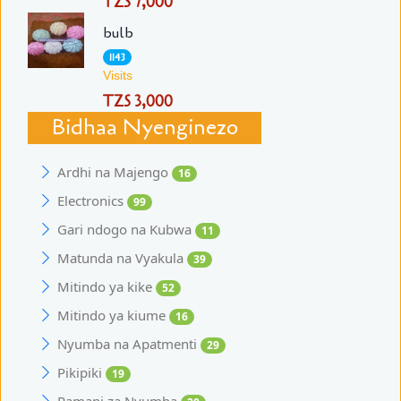
TZS 7,000
bulb
1143
Visits
TZS 3,000
Bidhaa Nyenginezo
Ardhi na Majengo
16
Electronics
99
Gari ndogo na Kubwa
11
Matunda na Vyakula
39
Mitindo ya kike
52
Mitindo ya kiume
16
Nyumba na Apatmenti
29
Pikipiki
19