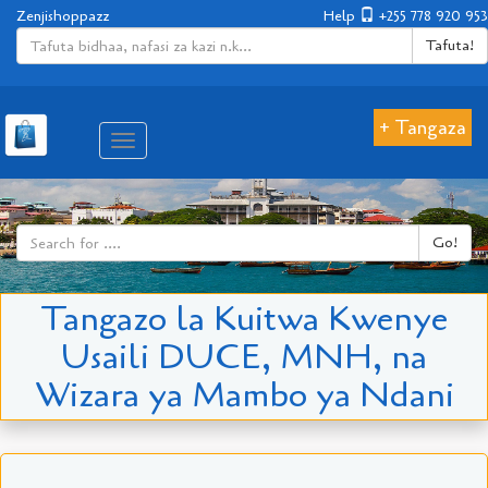
Zenjishoppazz
Help
+255 778 920 953
Tafuta!
+ Tangaza
Aina
ya
matembezi
Go!
Tangazo la Kuitwa Kwenye
Usaili DUCE, MNH, na
Wizara ya Mambo ya Ndani