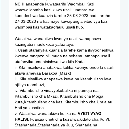
NCHI
anapenda kuwataarifu Waombaji Kazi
wotewalioomba kazi kuwa usaili unatarajiwa
kuendeshwa kuanzia tarehe 25-03-2023 hadi tarehe
27-03-2023 na hatimaye kuwapangia vituo vya kazi
waombaji kaziwatakaofaulu usaili huo.
Wasailiwa wanaoitwa kwenye usaili wanapaswa
kuzingatia maelekezo yafuatayo:-
i. Usaili utafanyika kuanzia tarehe kama ilivyooneshwa
kwenye tangazo hili muda na sehemu ambapo usaili
utafanyika umeainishwa kwa kila Kada.
ii. Kila msailiwa anatakiwa kufika kwenye eneo la usaili
akiwa amevaa Barakoa (Mask)
iii. Kila Msailiwa anapaswa kuwa na kitambulisho kwa
ajili ya utambuzi;
iv. Vitambulisho vinavyokubalika ni pamoja na:-
Kitambulisho cha Mkazi, Kitambulisho cha Mpiga
kura,Kitambulisho cha kazi,Kitambulisho cha Uraia au
Hati ya kusafiria
v. Wasailiwa wanatakiwa kufika na
VYETI VYAO
HALISI
, kuanzia cheti cha kuzaliwa,kidato cha IV, VI,
Stashahada,Stashahada ya Juu, Shahada na