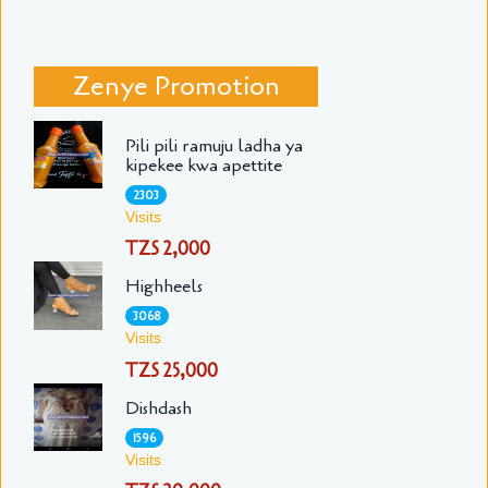
Zenye Promotion
Pili pili ramuju ladha ya
kipekee kwa apettite
2303
Visits
TZS 2,000
Highheels
3068
Visits
TZS 25,000
Dishdash
1596
Visits