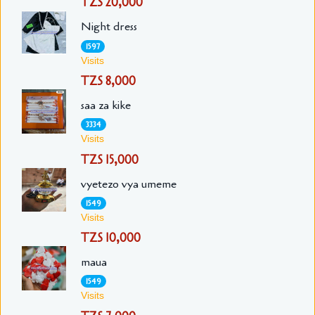
TZS 20,000
Night dress
1597
Visits
TZS 8,000
saa za kike
3334
Visits
TZS 15,000
vyetezo vya umeme
1549
Visits
TZS 10,000
maua
1549
Visits