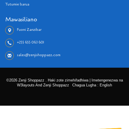
Tutumie barua
Mawasiliano
Fuoni Zanzibar
+255 655 063 601
sales@zenjishoppazz.com
©2026 Zenji Shoppazz . Haki zote zimehifadhiwa | Imetengenezwa na
W3layouts And Zenji Shoppazz
Chagua Lugha : English