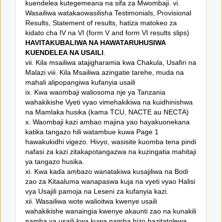
kuendelea kutegemeana na sifa za Mwombaji. vi.
Wasailiwa watakaowasilisha Testimonials, Provisional
Results, Statement of results, hatiza matokeo za
kidato cha IV na VI (form V and form VI results slips)
HAVITAKUBALIWA NA HAWATARUHUSIWA
KUENDELEA NA USAILI
.
vii. Kila msailiwa atajigharamia kwa Chakula, Usafiri na
Malazi viii. Kila Msailiwa azingatie tarehe, muda na
mahali alipopangiwa kufanyia usaili
ix. Kwa waombaji waliosoma nje ya Tanzania
wahakikishe Vyeti vyao vimehakikiwa na kuidhinishwa
na Mamlaka husika (kama TCU, NACTE au NECTA)
x. Waombaji kazi ambao majina yao hayakuonekana
katika tangazo hili watambue kuwa Page 1
hawakukidhi vigezo. Hivyo, wasisite kuomba tena pindi
nafasi za kazi zitakapotangazwa na kuzingatia mahitaji
ya tangazo husika.
xi. Kwa kada ambazo wanatakiwa kusajiliwa na Bodi
zao za Kitaaluma wanapaswa kuja na vyeti vyao Halisi
vya Usajili pamoja na Leseni za kufanyia kazi.
xii. Wasailiwa wote walioitwa kwenye usaili
wahakikishe wanaingia kwenye akaunti zao na kunakili
namba ya usaili kwa kuwa namba hizo hazitatolewa