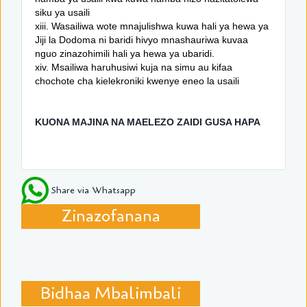
siku ya usaili
xiii. Wasailiwa wote mnajulishwa kuwa hali ya hewa ya
Jiji la Dodoma ni baridi hivyo mnashauriwa kuvaa
nguo zinazohimili hali ya hewa ya ubaridi.
xiv. Msailiwa haruhusiwi kuja na simu au kifaa
chochote cha kielekroniki kwenye eneo la usaili
KUONA MAJINA NA MAELEZO ZAIDI GUSA HAPA
Share via Whatsapp
Zinazofanana
Bidhaa Mbalimbali