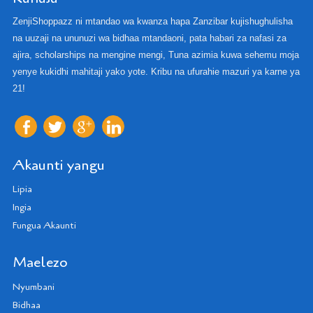
ZenjiShoppazz ni mtandao wa kwanza hapa Zanzibar kujishughulisha
na uuzaji na ununuzi wa bidhaa mtandaoni, pata habari za nafasi za
ajira, scholarships na mengine mengi, Tuna azimia kuwa sehemu moja
yenye kukidhi mahitaji yako yote. Kribu na ufurahie mazuri ya karne ya
21!
Akaunti yangu
Lipia
Ingia
Fungua Akaunti
Maelezo
Nyumbani
Bidhaa