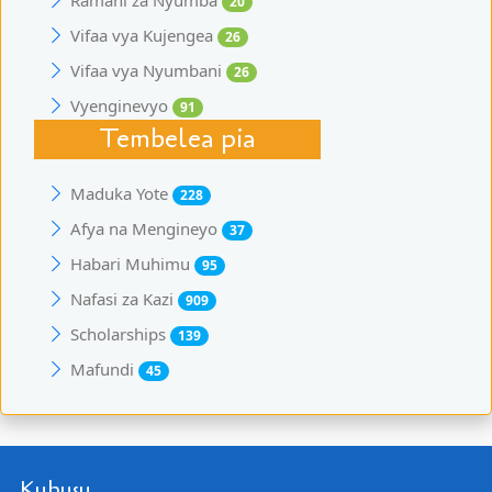
Ramani za Nyumba
20
Vifaa vya Kujengea
26
Vifaa vya Nyumbani
26
Vyenginevyo
91
Tembelea pia
Maduka Yote
228
Afya na Mengineyo
37
Habari Muhimu
95
Nafasi za Kazi
909
Scholarships
139
Mafundi
45
Kuhusu