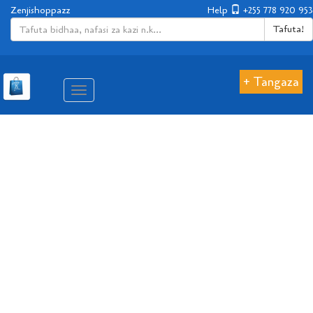
Zenjishoppazz
Help
+255 778 920 953
Tafuta!
+ Tangaza
Aina
ya
matembezi