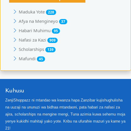
Maduka Yote
228
Afya na Mengineyo
37
Habari Muhimu
95
Nafasi za Kazi
909
Scholarships
139
Mafundi
45
Kuhusu
ZenjiShoppazz ni mtandao wa kwanza hapa Zanzibar kujishughulisha
na uuzaji na ununuzi wa bidhaa mtandaoni, pata habari za nafasi za
ajira, scholarships na mengine mengi, Tuna azimia kuwa sehemu moja
yenye kukidhi mahitaji yako yote. Kribu na ufurahie mazuri ya karne ya
21!