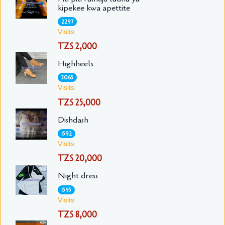
kipekee kwa apettite
2297
Visits
TZS 2,000
Highheels
3065
Visits
TZS 25,000
Dishdash
1592
Visits
TZS 20,000
Night dress
1595
Visits
TZS 8,000