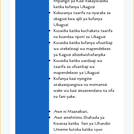
Mipango ya Kazi itakayosaidia
katika kufanya Ukaguzi
Kukusanya taarifa na nyaraka za
ukaguzi kwa ajili ya kufanya
Ukaguzi
Kusaidia katika kuchakata taarifa
na kuandaa ripoti za Ukaguzi
Kusaidia katika kufanya ufuatiliaji
wa utekelezaji wa mapendekezo
ya Kaguzi zilizokwishafanyika
Kusaidia katika uandaaji wa
taarifa za ufuatiliaji wa
mapendekezo ya Ukaguzi
Kufanya kazi nyingine
atakazopangiwa na msimamizi
wake wa kazi zinazoendana na sifa
na fani yake.
Awe ni Mzanzibari.
Awe amehitimu Shahada ya
Kwanza katika fani ya Uhandisi
Umeme kutoka katika vyuo