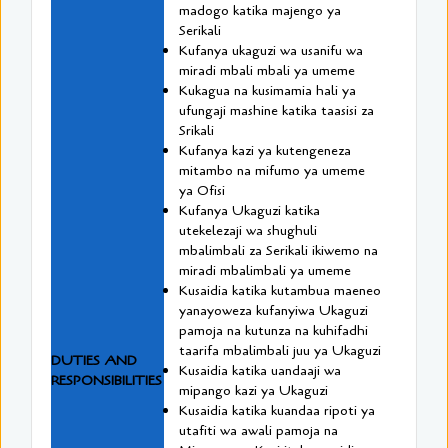
madogo katika majengo ya
Serikali
Kufanya ukaguzi wa usanifu wa
miradi mbali mbali ya umeme
Kukagua na kusimamia hali ya
ufungaji mashine katika taasisi za
Srikali
Kufanya kazi ya kutengeneza
mitambo na mifumo ya umeme
ya Ofisi
Kufanya Ukaguzi katika
utekelezaji wa shughuli
mbalimbali za Serikali ikiwemo na
miradi mbalimbali ya umeme
Kusaidia katika kutambua maeneo
yanayoweza kufanyiwa Ukaguzi
pamoja na kutunza na kuhifadhi
taarifa mbalimbali juu ya Ukaguzi
DUTIES AND
Kusaidia katika uandaaji wa
RESPONSIBILITIES
mipango kazi ya Ukaguzi
Kusaidia katika kuandaa ripoti ya
utafiti wa awali pamoja na