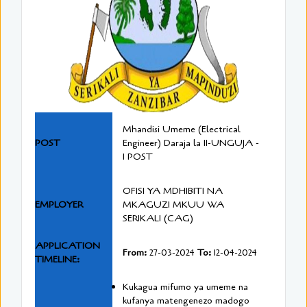
Mhandisi Umeme (Electrical
POST
Engineer) Daraja la II-UNGUJA -
1 POST
OFISI YA MDHIBITI NA
EMPLOYER
MKAGUZI MKUU WA
SERIKALI (CAG)
APPLICATION
From:
27-03-2024
To:
12-04-2024
TIMELINE:
Kukagua mifumo ya umeme na
kufanya matengenezo madogo