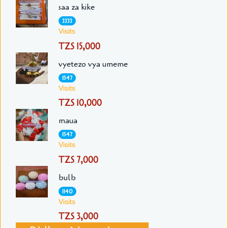
saa za kike
3333
Visits
TZS 15,000
vyetezo vya umeme
1547
Visits
TZS 10,000
maua
1547
Visits
TZS 7,000
bulb
1140
Visits
TZS 3,000