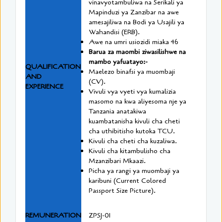
vinavyotambuliwa na Serikali ya
Mapinduzi ya Zanzibar na awe
amesajiliwa na Bodi ya Usajili ya
Wahandisi (ERB).
Awe na umri usiozidi miaka 46
Barua za maombi ziwasilishwe na
mambo yafuatayo:-
QUALIFICATION
Maelezo binafsi ya muombaji
AND
(CV).
EXPERIENCE
Vivuli vya vyeti vya kumalizia
masomo na kwa aliyesoma nje ya
Tanzania anatakiwa
kuambatanisha kivuli cha cheti
cha uthibitisho kutoka TCU.
Kivuli cha cheti cha kuzaliwa.
Kivuli cha kitambulisho cha
Mzanzibari Mkaazi.
Picha ya rangi ya muombaji ya
karibuni (Current Colored
Passport Size Picture).
REMUNERATION
ZPSJ-01