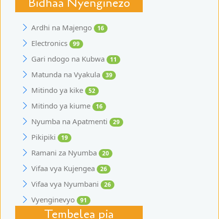
Bidhaa Nyenginezo
Ardhi na Majengo
16
Electronics
99
Gari ndogo na Kubwa
11
Matunda na Vyakula
39
Mitindo ya kike
52
Mitindo ya kiume
16
Nyumba na Apatmenti
29
Pikipiki
19
Ramani za Nyumba
20
Vifaa vya Kujengea
26
Vifaa vya Nyumbani
26
Vyenginevyo
91
Tembelea pia